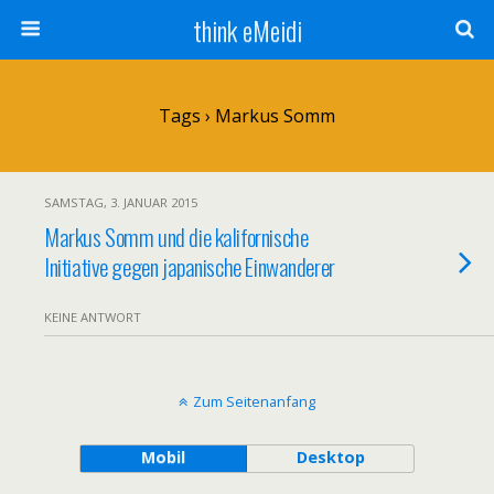
think eMeidi
Tags › Markus Somm
SAMSTAG, 3. JANUAR 2015
Markus Somm und die kalifornische
Initiative gegen japanische Einwanderer
KEINE ANTWORT
Zum Seitenanfang
Mobil
Desktop