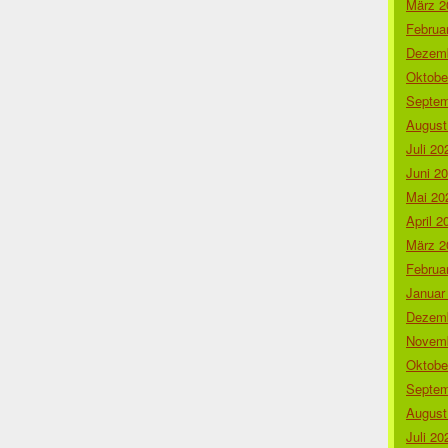
März 2
Februa
Dezemb
Oktobe
Septem
August
Juli 20
Juni 2
Mai 20
April 2
März 2
Februa
Januar
Dezemb
Novemb
Oktobe
Septem
August
Juli 20