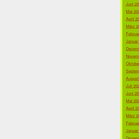
Juni 2
Mai 20
April 2
März 2
Februa
Januar
Dezemb
Novemb
Oktobe
Septem
August
Juli 20
Juni 2
Mai 20
April 2
März 2
Februa
Januar
Dezemb