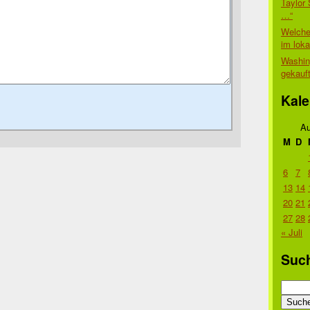
Taylor 
…“
Welche
im lok
Washin
gekauf
Kale
Au
M
D
6
7
13
14
20
21
27
28
« Juli
Suc
Suche
nach: