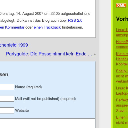
Dienstag, 14. August 2007 um 22:05 aufgeschaltet und
Vorh
abgelegt. Du kannst das Blog auch über
RSS 2.0
nen Kommentar
oder
einen Trackback
hinterlassen.
Linux 
anzeig
HomePo
chenfeld 1999
connect
Partyguide: Die Posse nimmt kein Ende …
»
Kiste 
Halter
Kopftei
Shelly
sen
nicht m
verbin
Name (required)
Linux 
Laptop
Mail (will not be published) (required)
Perfek
anspre
Xiaomi 
Website
Einen I
nicht 