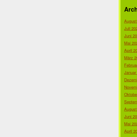
Arch
August
Juli 20
Juni 2
Mai 20
April 2
März 2
Februa
Januar
Dezemb
Novemb
Oktobe
Septem
August
Juni 2
Mai 20
April 2