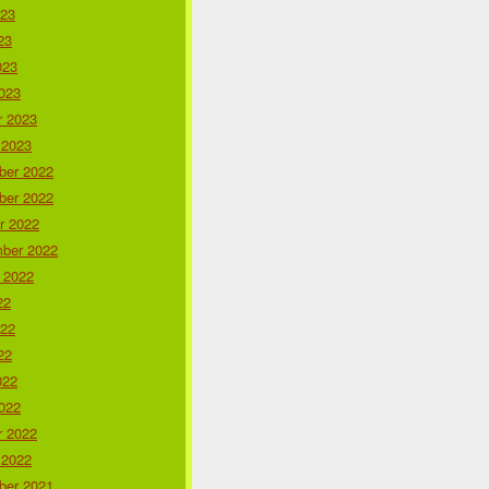
023
23
023
023
r 2023
 2023
er 2022
er 2022
r 2022
ber 2022
 2022
22
022
22
022
022
r 2022
 2022
er 2021