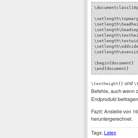
\documentclass[10p
\setlength\topmarg
\setlength\headhei
\setlength\headsep
\setlength\texthei
\setlength\textwid
\setlength\oddside
\setlength\evensid
\begin{document}

und
\textheight{}
\
Befehle, auch wenn 
Endprodukt beitragen
Fazit: Anstelle von 1
heruntergerechnet.
Tags:
Latex