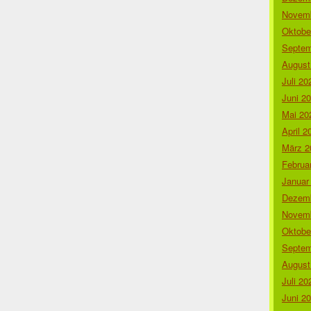
Novemb
Oktobe
Septem
August
Juli 20
Juni 2
Mai 20
April 2
März 2
Februa
Januar
Dezemb
Novemb
Oktobe
Septem
August
Juli 20
Juni 2