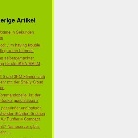
erige Artikel
Uptime in Sekunden
en
d: „I’m having trouble
ing to the Internet“
mit selbstgemachter
ung für ein IKEA MALM
l
 2.5 und 3EM können sich
ehr mit der Shelly Cloud
den
Kommandozeile: Ist der
-Deckel geschlossen?
t passender und optisch
chender Ständer für einen
Air Purifier 4 Compact
nit7 Nameserver gibt’s
mehr …