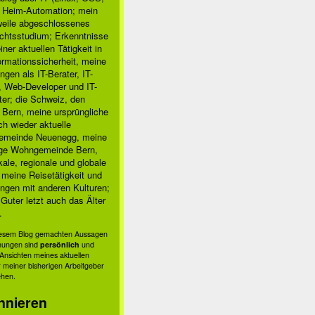
, Heim-Automation; mein
rweile abgeschlossenes
chtsstudium; Erkenntnisse
ner aktuellen Tätigkeit in
ormationssicherheit, meine
ngen als IT-Berater, IT-
, Web-Developer und IT-
ter; die Schweiz, den
 Bern, meine ursprüngliche
h wieder aktuelle
meinde Neuenegg, meine
ige Wohngemeinde Bern,
kale, regionale und globale
; meine Reisetätigkeit und
ngen mit anderen Kulturen;
Guter letzt auch das Älter
.
diesem Blog gemachten Aussagen
nungen sind
persönlich
und
s Ansichten meines aktuellen
 meiner bisherigen Arbeitgeber
ehen.
nnieren