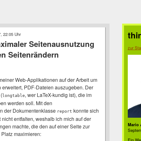
thi
, 22:05 Uhr
ximaler Seitenausnutzung
zur Sta
n Seitenrändern
meiner Web-Applikationen auf der Arbeit um
on erweitert, PDF-Dateien auszugeben. Der
 (
, wer LaTeX-kundig ist), die im
longtable
n werden soll. Mit den
en der Dokumentenklasse
konnte sich
report
 nicht entfalten, weshalb ich mich auf der
Mario 
ngen machte, die den auf einer Seite zur
Septem
 Platz maximieren:
Ein We