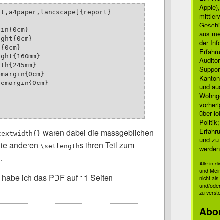
Apple)
t,a4paper,landscape]{report}

mittle
Geschi
in{0cm}

aus mei
ght{0cm}

der Inf
{0cm}

Erfahru
ght{160mm}

Auditor
th{245mm}

Suppor
margin{0cm}

Kanton
emargin{0cm}

und auc
Wohnge
vorher
über lo
Politik
Erfahru
waren dabei die massgeblichen
textwidth{}
und zu 
die anderen
s ihren Teil zum
\setlength
werden
.
Alle in 
und Mei
6 habe ich das PDF auf 11 Seiten
nicht al
und/oder
zu verst
Abo