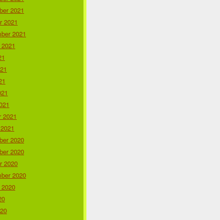
er 2021
r 2021
ber 2021
 2021
21
021
21
021
021
r 2021
 2021
er 2020
er 2020
r 2020
ber 2020
 2020
20
020