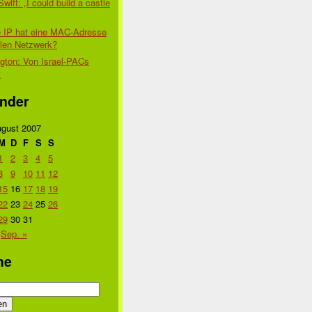
Swift: „I could build a castle
 IP hat eine MAC-Adresse
alen Netzwerk?
gton: Von Israel-PACs
t
nder
gust 2007
M
D
F
S
S
1
2
3
4
5
8
9
10
11
12
15
16
17
18
19
22
23
24
25
26
29
30
31
Sep. »
he
n