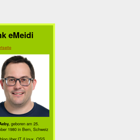
nk eMeidi
rtseite
Aeby,
geboren am 25.
ber 1980 in Bern, Schweiz
blog über IT (Linux, OSS,