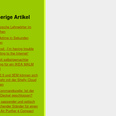
erige Artikel
sische Lehnwörter im
chen
Uptime in Sekunden
en
d: „I’m having trouble
ing to the Internet“
mit selbstgemachter
ung für ein IKEA MALM
l
 2.5 und 3EM können sich
ehr mit der Shelly Cloud
den
Kommandozeile: Ist der
-Deckel geschlossen?
t passender und optisch
chender Ständer für einen
Air Purifier 4 Compact