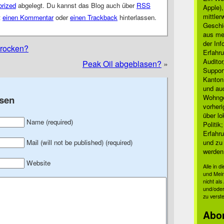
rized
abgelegt. Du kannst das Blog auch über
RSS
Apple)
mittle
t
einen Kommentar
oder
einen Trackback
hinterlassen.
Geschi
aus mei
der Inf
trocken?
Erfahru
Auditor
Peak Oil abgeblasen?
»
Suppor
Kanton
und auc
Wohnge
sen
vorher
über lo
Name (required)
Politik
Erfahru
und zu 
Mail (will not be published) (required)
werden
Website
Alle in 
und Mei
nicht al
und/oder
zu verst
Abo