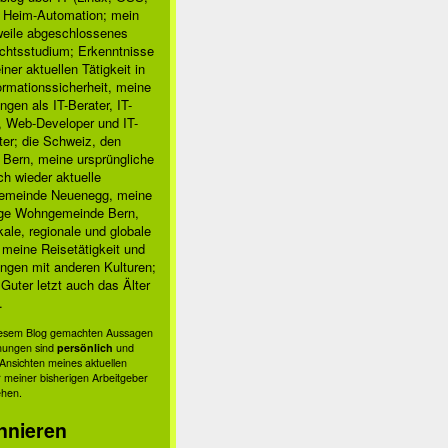
, Heim-Automation; mein
rweile abgeschlossenes
chtsstudium; Erkenntnisse
ner aktuellen Tätigkeit in
ormationssicherheit, meine
ngen als IT-Berater, IT-
, Web-Developer und IT-
ter; die Schweiz, den
 Bern, meine ursprüngliche
h wieder aktuelle
meinde Neuenegg, meine
ige Wohngemeinde Bern,
kale, regionale und globale
; meine Reisetätigkeit und
ngen mit anderen Kulturen;
Guter letzt auch das Älter
.
diesem Blog gemachten Aussagen
nungen sind
persönlich
und
s Ansichten meines aktuellen
 meiner bisherigen Arbeitgeber
ehen.
nnieren