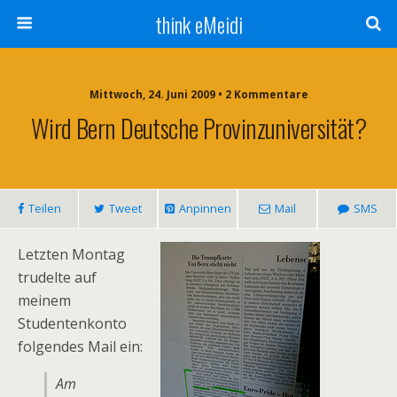
think eMeidi
Mittwoch, 24. Juni 2009 • 2 Kommentare
Wird Bern Deutsche Provinzuniversität?
Teilen
Tweet
Anpinnen
Mail
SMS
Letzten Montag
trudelte auf
meinem
Studentenkonto
folgendes Mail ein:
Am