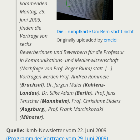
kommenden
Montag, 29.
Juni 2009,
finden die
Die Trumpfkarte Uni Bern sticht nicht
Vorträge von
Originally uploaded by
emeidi
sechs
Bewerberinnen und Bewerbern für die Professur
in Kommunikations- und Medienwissenschaft
(Nachfolge von Prof. Roger Blum) statt. […]
Vortragen werden Prof. Andrea Römmele
(
Bruchsal
), Dr. Jürgen Maier (
Koblenz-
Landau
), Dr. Silke Adam (
Berlin
), Prof. Jens
Tenscher (
Mannheim
), Prof. Christiane Eilders
(
Augsburg
), Prof. Frank Marcinkowski
(
Münster
).
Quelle:
ikmb-Newsletter vom 22. Juni 2009.
(Programm der Vorträge vom 29. Juni 2009)