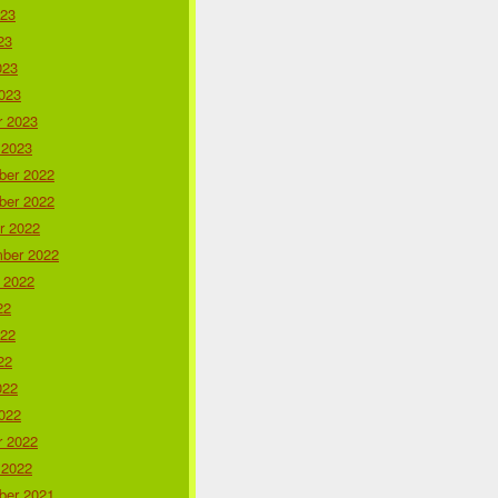
023
23
023
023
r 2023
 2023
er 2022
er 2022
r 2022
ber 2022
 2022
22
022
22
022
022
r 2022
 2022
er 2021