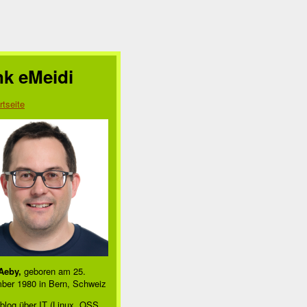
nk eMeidi
rtseite
Aeby,
geboren am 25.
ber 1980 in Bern, Schweiz
blog über IT (Linux, OSS,