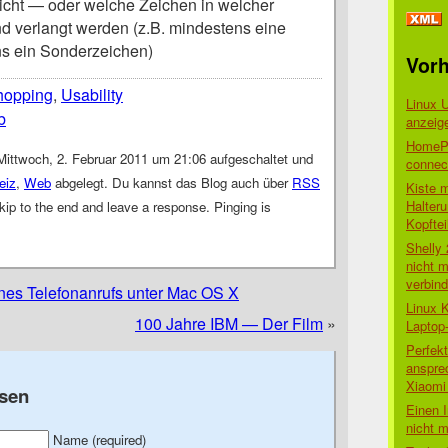
icht — oder welche Zeichen in welcher
d verlangt werden (z.B. mindestens eine
ns ein Sonderzeichen)
Vorh
hopping
,
Usability
Linux 
b
anzeig
HomePo
Mittwoch, 2. Februar 2011 um 21:06 aufgeschaltet und
connect
eiz
,
Web
abgelegt. Du kannst das Blog auch über
RSS
Kiste 
Halter
ip to the end and leave a response. Pinging is
Kopftei
Shelly
nicht m
verbin
eines Telefonanrufs unter Mac OS X
Linux 
100 Jahre IBM — Der Film
»
Laptop
Perfek
anspre
Xiaomi 
sen
Einen I
nicht 
Name (required)