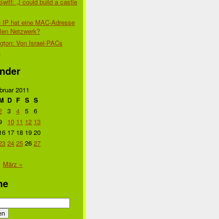
Swift: „I could build a castle
 IP hat eine MAC-Adresse
alen Netzwerk?
gton: Von Israel-PACs
t
nder
bruar 2011
M
D
F
S
S
2
3
4
5
6
9
10
11
12
13
16
17
18
19
20
23
24
25
26
27
März »
he
n