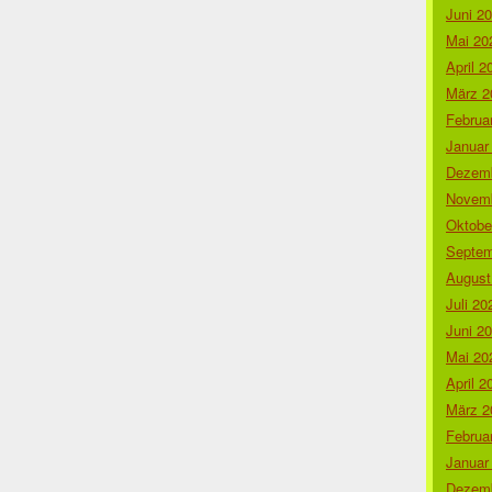
Juni 2
Mai 20
April 2
März 2
Februa
Januar
Dezemb
Novemb
Oktobe
Septem
August
Juli 20
Juni 2
Mai 20
April 2
März 2
Februa
Januar
Dezemb