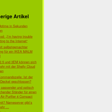
erige Artikel
Uptime in Sekunden
en
d: „I’m having trouble
ing to the Internet“
mit selbstgemachter
ung für ein IKEA MALM
l
 2.5 und 3EM können sich
ehr mit der Shelly Cloud
den
Kommandozeile: Ist der
-Deckel geschlossen?
t passender und optisch
chender Ständer für einen
Air Purifier 4 Compact
nit7 Nameserver gibt’s
mehr …