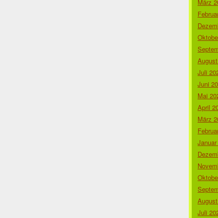
März 2
Februa
Dezemb
Oktobe
Septem
August
Juli 20
Juni 2
Mai 20
April 2
März 2
Februa
Januar
Dezemb
Novemb
Oktobe
Septem
August
Juli 20