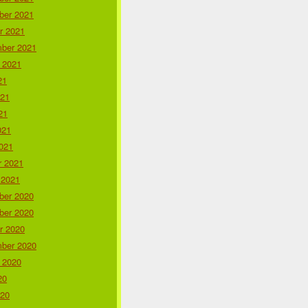
er 2021
r 2021
ber 2021
 2021
21
021
21
021
021
r 2021
 2021
er 2020
er 2020
r 2020
ber 2020
 2020
20
020