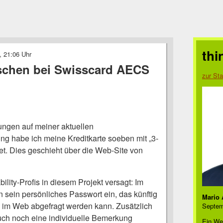
thi
, 21:06 Uhr
aschen bei Swisscard AECS
zur Sta
gen auf meiner aktuellen
ng habe ich meine Kreditkarte soeben mit „3-
et. Dies geschieht über die Web-Site von
ility-Profis in diesem Projekt versagt: Im
an sein persönliches Passwort ein, das künftig
Mario 
 im Web abgefragt werden kann. Zusätzlich
Septem
ch noch eine individuelle Bemerkung
Ein We