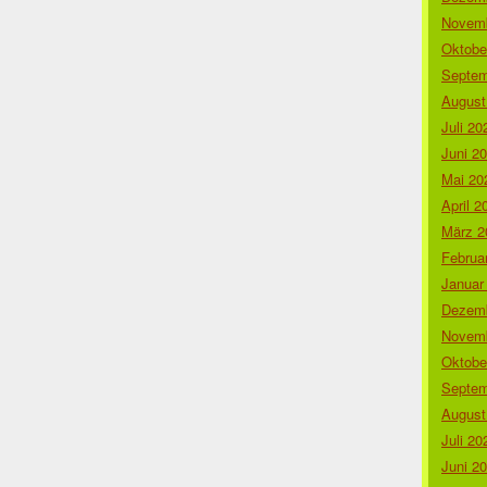
Novemb
Oktobe
Septem
August
Juli 20
Juni 2
Mai 20
April 2
März 2
Februa
Januar
Dezemb
Novemb
Oktobe
Septem
August
Juli 20
Juni 2