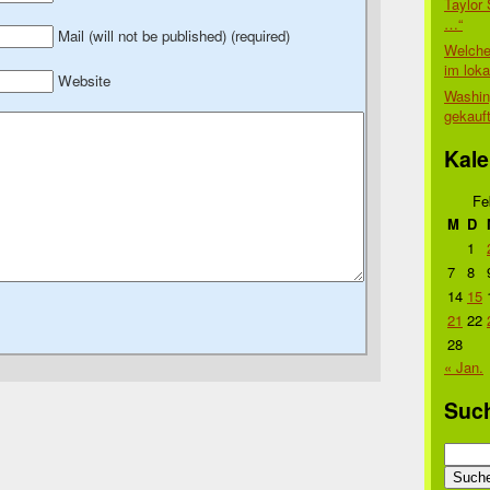
Taylor 
…“
Mail (will not be published) (required)
Welche
im lok
Website
Washin
gekauf
Kale
Fe
M
D
1
7
8
14
15
21
22
28
« Jan.
Suc
Suche
nach: