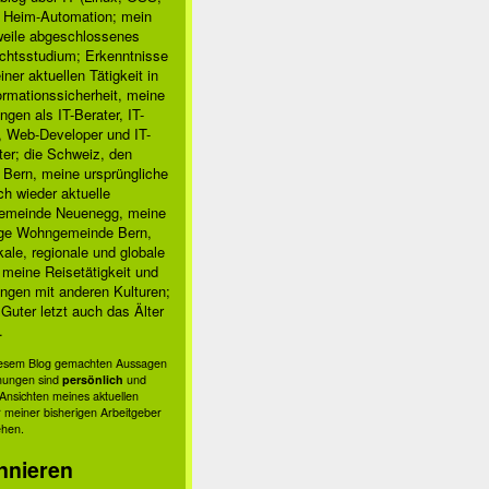
, Heim-Automation; mein
rweile abgeschlossenes
chtsstudium; Erkenntnisse
ner aktuellen Tätigkeit in
ormationssicherheit, meine
ngen als IT-Berater, IT-
, Web-Developer und IT-
ter; die Schweiz, den
 Bern, meine ursprüngliche
h wieder aktuelle
meinde Neuenegg, meine
ige Wohngemeinde Bern,
kale, regionale und globale
; meine Reisetätigkeit und
ngen mit anderen Kulturen;
Guter letzt auch das Älter
.
diesem Blog gemachten Aussagen
nungen sind
persönlich
und
s Ansichten meines aktuellen
 meiner bisherigen Arbeitgeber
ehen.
nnieren