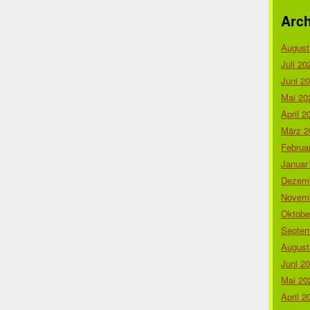
Arch
August
Juli 20
Juni 2
Mai 20
April 2
März 2
Februa
Januar
Dezemb
Novemb
Oktobe
Septem
August
Juni 2
Mai 20
April 2