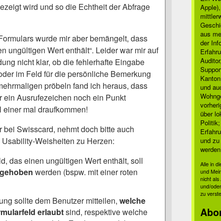
ezeigt wird und so die Echtheit der Abfrage
Apple)
mittle
Geschi
aus mei
ormulars wurde mir aber bemängelt, dass
der Inf
en ungültigen Wert enthält“. Leider war mir auf
Erfahru
Auditor
ng nicht klar, ob die fehlerhafte Eingabe
Suppor
oder im Feld für die persönliche Bemerkung
Kanton
mehrmaligen pröbeln fand ich heraus, dass
und auc
Wohnge
 ein Ausrufezeichen noch ein Punkt
vorher
ll einer mal draufkommen!
über lo
Politik
 bei Swisscard, nehmt doch bitte auch
Erfahru
n Usability-Weisheiten zu Herzen:
und zu 
werden
d, das einen ungültigen Wert enthält, soll
Alle in 
rgehoben
werden (bspw. mit einer roten
und Mei
nicht al
und/oder
zu verst
ng sollte dem Benutzer mitteilen,
welche
Abo
mularfeld erlaubt
sind, respektive welche