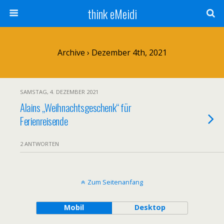
think eMeidi
Archive › Dezember 4th, 2021
SAMSTAG, 4. DEZEMBER 2021
Alains „Weihnachtsgeschenk“ für
Ferienreisende
2 ANTWORTEN
Zum Seitenanfang
Mobil
Desktop