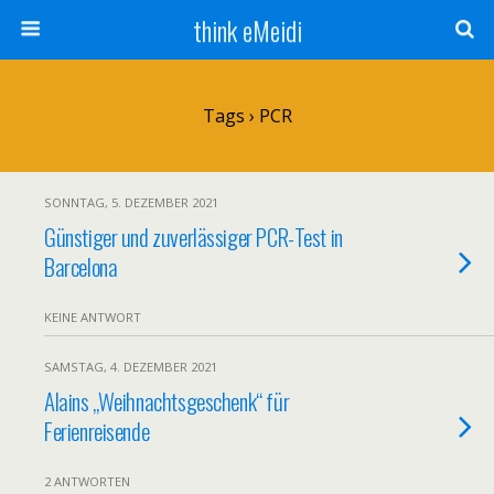
think eMeidi
Tags › PCR
SONNTAG, 5. DEZEMBER 2021
Günstiger und zuverlässiger PCR-Test in
Barcelona
KEINE ANTWORT
SAMSTAG, 4. DEZEMBER 2021
Alains „Weihnachtsgeschenk“ für
Ferienreisende
2 ANTWORTEN