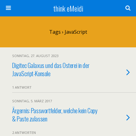
think eMeidi
Tags › JavaScript
SONNTAG, 27. AUGUST 2023
Digitec Galaxus und das Osterei in der
JavaScript-Konsole
1 ANTWORT
SONNTAG, 5. MÄRZ 2017
Ärgernis: Passwortfelder, welche kein Copy
& Paste zulassen
2 ANTWORTEN