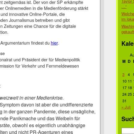
Taylor 
cht zeitgemäss ist. Der von der SP erkämpfte
…“
er Onlinemedien in die Medienförderung stärkt
Welche
und innovative Online-Portale, die
im lok
den Journalismus betreiben und gibt
len Zeitungen eine Chance für die digitale
Washin
gekauf
tion.
Kale
s Argumentarium findest du
hier
.
sse
Au
onalrat und Präsident der für Medienpolitik
M
D
mission für Verkehr und Fernmeldewesen
3
4
10
11
:
17
18
24
25
weizweit in einer Medienkrise.
31
Symptom davon ist aber die undifferenzierte
« Juli
ng in der ganzen Pandemie, diese unsägliche,
Suc
ende Panikmache und das Weibeln für
räte, obwohl es eigentlich unabhängige
Suche
lten und nicht PR-Agenturen eines