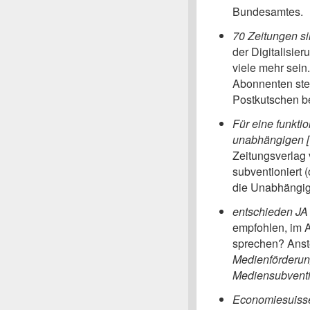
Bundesamtes.
70 Zeitungen s
der Digitalisi
viele mehr sein
Abonnenten ster
Postkutschen be
Für eine funkti
unabhängigen [
Zeitungsverlag
subventioniert (
die Unabhängigk
entschieden JA
empfohlen, im
sprechen? Anst
Medienförderun
Mediensubvent
Economiesuisse