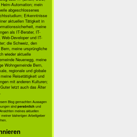
, Heim-Automation; mein
rweile abgeschlossenes
chtsstudium; Erkenntnisse
ner aktuellen Tätigkeit in
ormationssicherheit, meine
ngen als IT-Berater, IT-
, Web-Developer und IT-
ter; die Schweiz, den
 Bern, meine ursprüngliche
h wieder aktuelle
meinde Neuenegg, meine
ige Wohngemeinde Bern,
kale, regionale und globale
; meine Reisetätigkeit und
ngen mit anderen Kulturen;
Guter letzt auch das Älter
.
diesem Blog gemachten Aussagen
nungen sind
persönlich
und
s Ansichten meines aktuellen
 meiner bisherigen Arbeitgeber
ehen.
nnieren