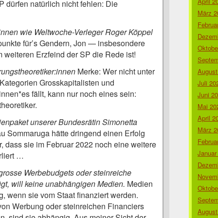
April 2
 dürfen natürlich nicht fehlen: Die
März 2
Februa
:innen wie Weltwoche-Verleger Roger Köppel
Dezemb
unkte für’s Gendern, Jon — insbesondere
Oktobe
weiteren Erzfeind der SP die Rede ist!
Septem
ungstheoretiker:innen
Merke: Wer nicht unter
August
 Kategorien Grosskapitalisten und
Juli 20
nnen*es fällt, kann nur noch eines sein:
Juni 2
heoretiker.
Mai 20
April 2
enpaket unserer Bundesrätin Simonetta
März 2
u Sommaruga hätte dringend einen Erfolg
Februa
ir, dass sie im Februar 2022 noch eine weitere
Januar
liert …
Dezemb
grosse Werbebudgets oder steinreiche
Novemb
ügt, will keine unabhängigen Medien.
Medien
Oktobe
, wenn sie vom Staat finanziert werden.
Septem
von Werbung oder steinreichen Financiers
August
en, sind sie abhängig. Aus meiner Sicht der