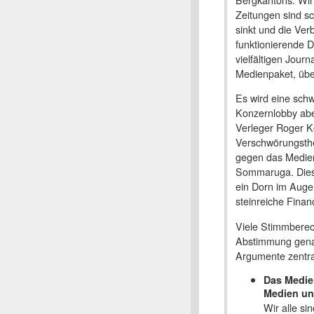
Zeitungen sind sc
sinkt und die Ver
funktionierende 
vielfältigen Jour
Medienpaket, übe
Es wird eine sch
Konzernlobby abe
Verleger Roger K
Verschwörungstheo
gegen das Medien
Sommaruga. Diese
ein Dorn im Auge
steinreiche Finan
Viele Stimmberech
Abstimmung genau
Argumente zentra
Das Medie
Medien un
Wir alle si