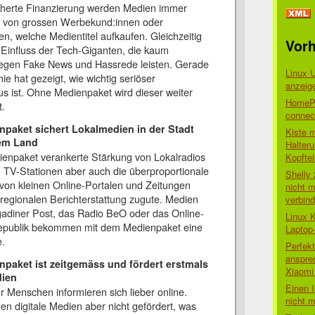
herte Finanzierung werden Medien immer
 von grossen Werbekund:innen oder
n, welche Medientitel aufkaufen. Gleichzeitig
Vorh
 Einfluss der Tech-Giganten, die kaum
gegen Fake News und Hassrede leisten. Gerade
Linux 
e hat gezeigt, wie wichtig seriöser
anzeig
s ist. Ohne Medienpaket wird dieser weiter
HomePo
.
connect
npaket sichert Lokalmedien in der Stadt
Kiste 
em Land
Halter
ienpaket verankerte Stärkung von Lokalradios
Kopftei
n TV-Stationen aber auch die überproportionale
Shelly
von kleinen Online-Portalen und Zeitungen
nicht m
regionalen Berichterstattung zugute. Medien
verbin
gadiner Post, das Radio BeO oder das Online-
Linux 
publik bekommen mit dem Medienpaket eine
Laptop
e.
Perfek
anspre
npaket ist zeitgemäss und fördert erstmals
Xiaomi 
ien
Einen I
 Menschen informieren sich lieber online.
nicht 
n digitale Medien aber nicht gefördert, was