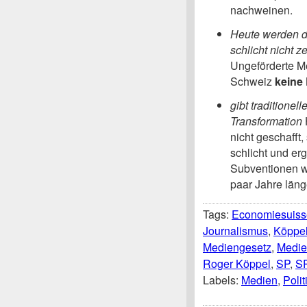
nachweinen.
Heute werden di
schlicht nicht z
Ungeförderte Me
Schweiz
keine
gibt traditionel
Transformation
nicht geschafft,
schlicht und er
Subventionen wi
paar Jahre läng
Tags:
Economiesuiss
Journalismus
,
Köppe
Mediengesetz
,
Medie
Roger Köppel
,
SP
,
S
Labels:
Medien
,
Polit