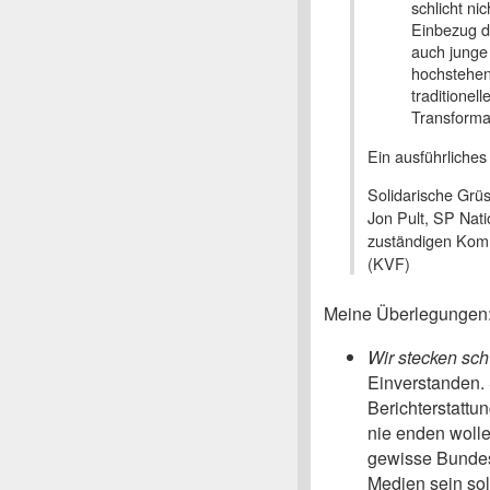
schlicht ni
Einbezug d
auch junge 
hochstehen
traditionel
Transforma
Ein ausführliche
Solidarische Grü
Jon Pult, SP Nati
zuständigen Kom
(KVF)
Meine Überlegungen
Wir stecken sch
Einverstanden. 
Berichterstattu
nie enden woll
gewisse Bundes
Medien sein sol