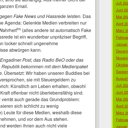
Juli 20
 ganzen Email.
Juni 2
 gegen Fake News und Hassrede leisten.
Das
Mai 20
iche Agenda: Gelenkte Medien verbreiten nur
April 2
tm
Wahrheit
(alles andere ist automatisch Fake
März 2
rede ist ein wunderbar unpräziser Begriff,
Februa
n locker schnell ungenehme
Januar
isse abwürgen kann.
Dezemb
Novemb
 Engadiner Post, das Radio BeO oder das
Oktobe
n Republik bekommen mit dem Medienpaket
Septem
e.
Übersetzt: Wir haben unseren Buddies bei
August
ersprochen, sie mit Steuergeldern zu
Juli 20
prich: Künstlich am Leben erhalten, obwohl
Juni 2
Kraft offenbar nicht überlebensfähig sind.
z verrät auch gerade das Grundproblem:
Mai 20
ssieren sich schlicht zu wenig
April 2
e) Leute für diese Medien, weshalb diese
März 2
nnehmen, und vor dem Aus stehen.
Februa
d werden ihnen auch nicht viele
Januar