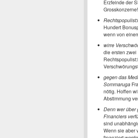
Erzfeinde der SP
Grosskonzerne!
Rechtspopulist
Hundert Bonusp
wenn von einem 
wirre Verschwör
die ersten zwei
Rechtspopulist:i
Verschwörungst
gegen das Medi
Sommaruga
Fra
nötig. Hoffen w
Abstimmung ver
Denn wer über 
Financiers verf
sind unabhängig
Wenn sie aber 
finanziert werd