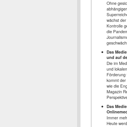
Ohne gesic
abhängiger
Superreiche
wächst der
Kontrolle 
die Pandemi
Journalismu
geschwächt
Das Medie
und auf d
Die im Med
und lokale
Förderung 
kommt der 
wie die En
Magazin Re
Perspektiv
Das Medie
Onlinemed
Immer mehr
Heute werde