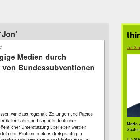
‘Jon’
thi
21
zur Sta
gige Medien durch
t von Bundessubventionen
ssen wir, dass regionale Zeitungen und Radios
er italienischer und sogar in deutscher
Mario 
ffentlicher Unterstützung überleben werden.
Septem
 allein das Problem meines dreisprachigen
Ein We
stecken schweizweit in einer Medienkrise. 70