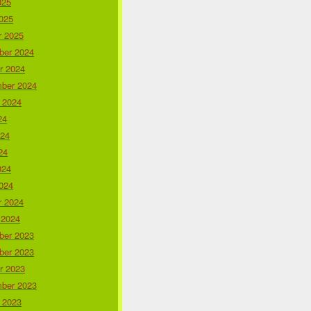
025
025
r 2025
er 2024
r 2024
ber 2024
 2024
24
024
24
024
024
r 2024
 2024
er 2023
er 2023
r 2023
ber 2023
 2023