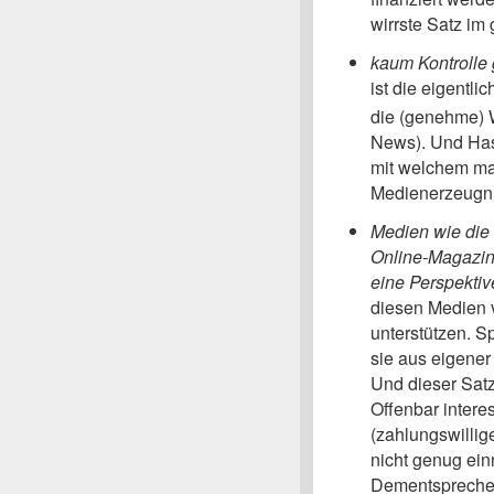
wirrste Satz im
kaum Kontrolle
ist die eigentl
die (genehme) 
News). Und Hass
mit welchem ma
Medienerzeugn
Medien wie die
Online-Magazi
eine Perspektiv
diesen Medien v
unterstützen. S
sie aus eigener 
Und dieser Sat
Offenbar intere
(zahlungswillig
nicht genug ei
Dementsprechen