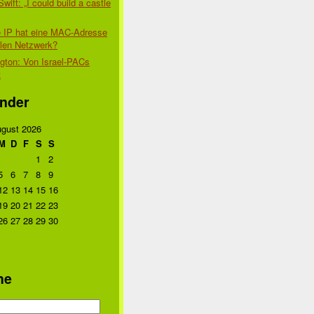
Swift: „I could build a castle
 IP hat eine MAC-Adresse
alen Netzwerk?
gton: Von Israel-PACs
t
nder
gust 2026
M
D
F
S
S
1
2
5
6
7
8
9
12
13
14
15
16
19
20
21
22
23
26
27
28
29
30
he
n