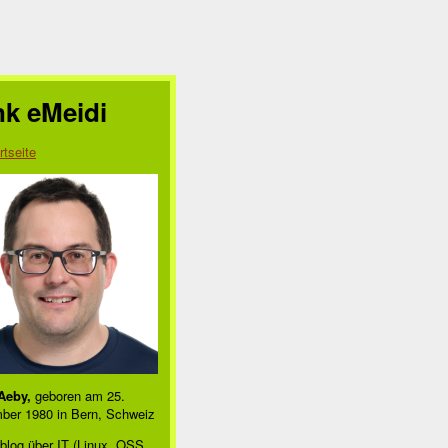
nk eMeidi
rtseite
Aeby,
geboren am 25.
ber 1980 in Bern, Schweiz
blog über IT (Linux, OSS,