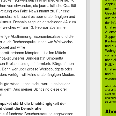
Apple)
hon verschwunden, die journalistische Qualität
mittle
breitung von Fake News nimmt zu. Für eine
Geschi
Demokratie braucht es aber unabhängigen und
aus mei
nalismus. Deshalb sage ich entschieden JA zum
der Inf
r welches wir am 13. Februar abstimmen.
Erfahru
Auditor
wierige Abstimmung. Economiesuisse und die
Suppor
Kanton
r auch Rechtspopulist:innen wie Weltwoche-
und auc
öppel und wirre
Wohnge
retiker:innen kämpfen mit allen Mitteln
vorher
paket unserer Bundesrätin Simonetta
über lo
n Kreisen sind gut informierte Bürger:innen
Politik
. Denn wer über grosse Werbebudgets oder
Erfahru
und zu 
ciers verfügt, will keine unabhängigen Medien.
werden
tigte wissen noch nicht, worum es bei der
Alle in 
 geht. Aus meiner Sicht sind diese drei
und Mei
l:
nicht al
und/oder
zu verst
npaket stärkt die Unabhängigkeit der
d damit die Demokratie
Abo
nd auf fundierte Berichterstattung angewiesen.