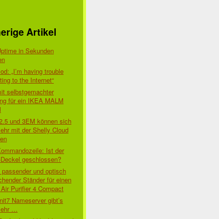
erige Artikel
Uptime in Sekunden
en
d: „I’m having trouble
ing to the Internet“
mit selbstgemachter
ung für ein IKEA MALM
l
 2.5 und 3EM können sich
ehr mit der Shelly Cloud
den
Kommandozeile: Ist der
-Deckel geschlossen?
t passender und optisch
chender Ständer für einen
Air Purifier 4 Compact
nit7 Nameserver gibt’s
mehr …