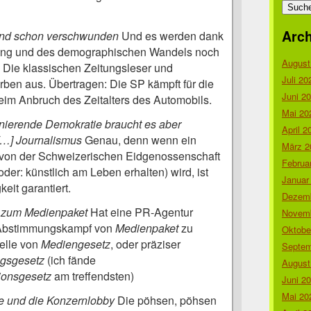
nach:
Arch
ind schon verschwunden
Und es werden dank
erung und des demographischen Wandels noch
August
. Die klassischen Zeitungsleser und
Juli 20
ben aus. Übertragen: Die SP kämpft für die
Juni 2
im Anbruch des Zeitalters des Automobils.
Mai 20
onierende Demokratie braucht es aber
April 2
…] Journalismus
Genau, denn wenn ein
März 2
 von der Schweizerischen Eidgenossenschaft
Februa
oder: künstlich am Leben erhalten) wird, ist
Januar
eit garantiert.
Dezemb
 zum Medienpaket
Hat eine PR-Agentur
Novemb
 Abstimmungskampf von
Medienpaket
zu
Oktobe
elle von
Mediengesetz
, oder präziser
Septem
gsgesetz
(ich fände
August
ionsgesetz
am treffendsten)
Juni 2
Mai 20
 und die Konzernlobby
Die pöhsen, pöhsen