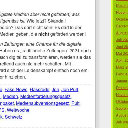
Dezemb
Novemb
gitale Medien aber nicht gefördert, was
Oktobe
eitgemäss ist.
Wie jetzt? Skandal!
Septem
dien? Das darf nicht sein! Es darf in der
August
Medien geben, die
nicht
gefördert werden!
Juli 20
len Zeitungen eine Chance für die digitale
Juni 2
Haben es „traditionelle Zeitungen“ 2021 noch
Mai 20
 sich digital zu transformieren, werden sie das
April 2
greifend auch nie mehr schaffen. Mit
März 2
rd sich der Leidenskampf einfach noch ein
Februa
er hinziehen.
Januar
Dezemb
e
,
Fake News
,
Hassrede
,
Jon
,
Jon Pult
,
Novemb
l
,
Medien
,
Medienförderungsgesetz
,
Oktobe
npaket
,
Mediensubventionsgesetz
,
Pult
,
Septem
PS
,
Weltwoche
August
ik
,
Schweiz
Juli 20