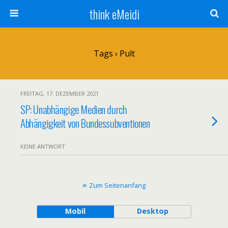
think eMeidi
Tags › Pult
FREITAG, 17. DEZEMBER 2021
SP: Unabhängige Medien durch
Abhängigkeit von Bundessubventionen
KEINE ANTWORT
Zum Seitenanfang
Mobil
Desktop