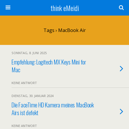
think eMeidi
Tags › MacBook Air
SONNTAG, 8. JUNI 2025
Empfehlung: Logitech MX Keys Mini for
Mac
KEINE ANTWORT
DIENSTAG, 30. JANUAR 2024
Die FaceTime HD Kamera meines MacBook
Airs ist defekt
KEINE ANTWORT