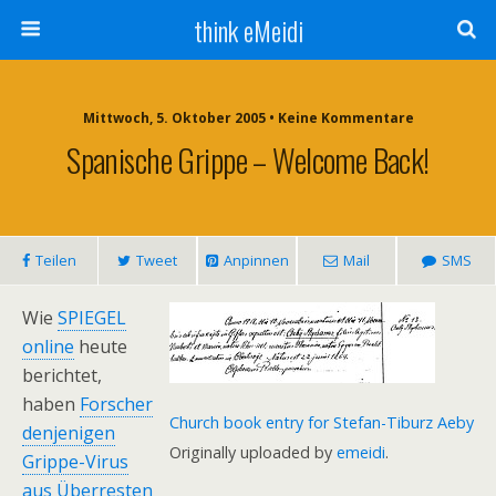
think eMeidi
Mittwoch, 5. Oktober 2005 • Keine Kommentare
Spanische Grippe – Welcome Back!
Teilen
Tweet
Anpinnen
Mail
SMS
Wie
SPIEGEL
online
heute
berichtet,
haben
Forscher
Church book entry for Stefan-Tiburz Aeby
denjenigen
Originally uploaded by
emeidi
.
Grippe-Virus
aus Überresten