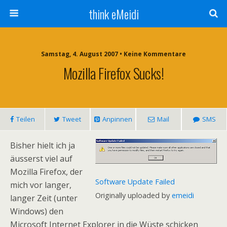
think eMeidi
Samstag, 4. August 2007 • Keine Kommentare
Mozilla Firefox Sucks!
Teilen
Tweet
Anpinnen
Mail
SMS
Bisher hielt ich ja
äusserst viel auf
Mozilla Firefox, der
Software Update Failed
mich vor langer,
Originally uploaded by
emeidi
langer Zeit (unter
Windows) den
Microsoft Internet Explorer in die Wüste schicken