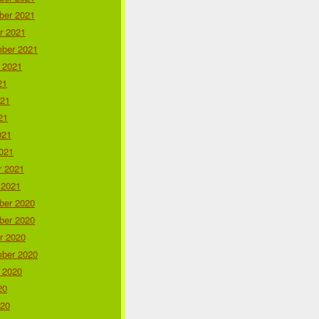
er 2021
r 2021
ber 2021
 2021
21
021
21
021
021
r 2021
 2021
er 2020
er 2020
r 2020
ber 2020
 2020
20
020