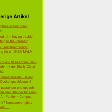
erige Artikel
Uptime in Sekunden
en
d: „I’m having trouble
ing to the Internet“
mit selbstgemachter
ung für ein IKEA MALM
l
 2.5 und 3EM können sich
ehr mit der Shelly Cloud
den
Kommandozeile: Ist der
-Deckel geschlossen?
t passender und optisch
chender Ständer für einen
Air Purifier 4 Compact
nit7 Nameserver gibt’s
mehr …