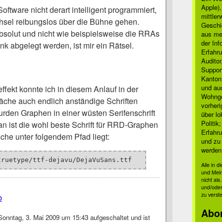
Apple)
 Software nicht derart intelligent programmiert,
mittle
sel reibungslos über die Bühne gehen.
Geschi
bsolut und nicht wie beispielsweise die RRAs
aus mei
der Inf
ank abgelegt werden, ist mir ein Rätsel.
Erfahru
Auditor
Suppor
Kanton
und auc
ffekt konnte ich in diesem Anlauf in der
Wohnge
läche auch endlich anständige Schriften
vorher
urden Graphen in einer wüsten Serifenschrift
über lo
Politik
n ist die wohl beste Schrift für RRD-Graphen
Erfahru
lche unter folgendem Pfad liegt:
und zu 
werden
truetype/ttf-dejavu/DejaVuSans.ttf
Alle in 
und Mei
nicht al
und/oder
zu verst
b
Abo
onntag, 3. Mai 2009 um 15:43 aufgeschaltet und ist