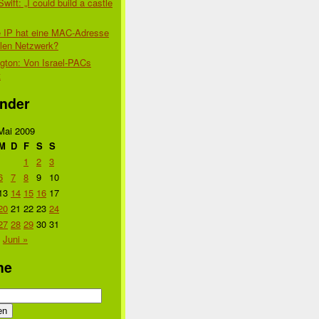
Swift: „I could build a castle
 IP hat eine MAC-Adresse
alen Netzwerk?
gton: Von Israel-PACs
t
nder
Mai 2009
M
D
F
S
S
1
2
3
6
7
8
9
10
13
14
15
16
17
20
21
22
23
24
27
28
29
30
31
Juni »
he
n