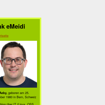
nk eMeidi
rtseite
Aeby,
geboren am 25.
/www/system/cacti/')

ber 1980 in Bern, Schweiz
stem/cacti/')
blog über IT (Linux, OSS,