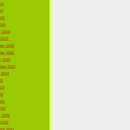
023
23
023
023
r 2023
 2023
er 2022
er 2022
r 2022
ber 2022
 2022
22
022
22
022
022
r 2022
 2022
er 2021