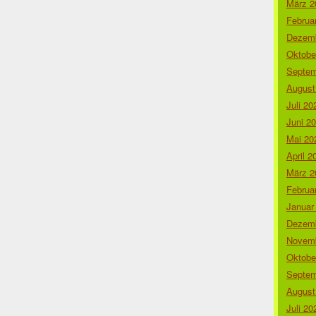
März 2
Februa
Dezemb
Oktobe
Septem
August
Juli 20
Juni 2
Mai 20
April 2
März 2
Februa
Januar
Dezemb
Novemb
Oktobe
Septem
August
Juli 20