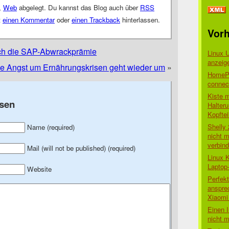
,
Web
abgelegt. Du kannst das Blog auch über
RSS
t
einen Kommentar
oder
einen Trackback
hinterlassen.
Vorh
ch die SAP-Abwrackprämie
Linux 
anzeig
e Angst um Ernährungskrisen geht wieder um
»
HomePo
connect
Kiste 
sen
Halter
Kopftei
Shelly
Name (required)
nicht m
verbin
Mail (will not be published) (required)
Linux 
Laptop
Website
Perfek
anspre
Xiaomi 
Einen I
nicht 