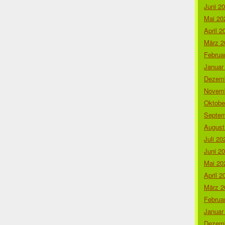
Juni 2
Mai 20
April 2
März 2
Februa
Januar
Dezemb
Novemb
Oktobe
Septem
August
Juli 20
Juni 2
Mai 20
April 2
März 2
Februa
Januar
Dezemb