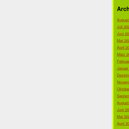
Arch
August
Juli 20
Juni 2
Mai 20
April 2
März 2
Februa
Januar
Dezemb
Novemb
Oktobe
Septem
August
Juni 2
Mai 20
April 2