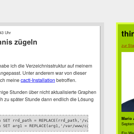
thi
43 Uhr
hnis zügeln
zur Sta
habe ich die Verzeichnisstruktur auf meinem
angepasst. Unter anderem war von dieser
uch meine
cacti-Installation
betroffen.
ige Stunden über nicht aktualisierte Graphen
ich zu später Stunde dann endlich die Lösung
Mario 
m SET rrd_path = REPLACE(rrd_path,'/var/www/cacti/','/var
Septem
m SET arg1 = REPLACE(arg1,'/var/www/cacti/','/var/www/sy
Ein We