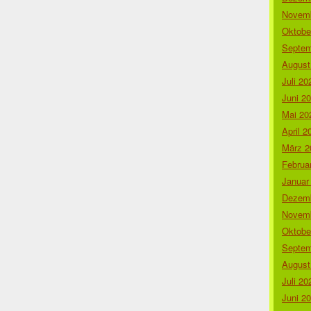
Novemb
Oktobe
Septem
August
Juli 20
Juni 2
Mai 20
April 2
März 2
Februa
Januar
Dezemb
Novemb
Oktobe
Septem
August
Juli 20
Juni 2