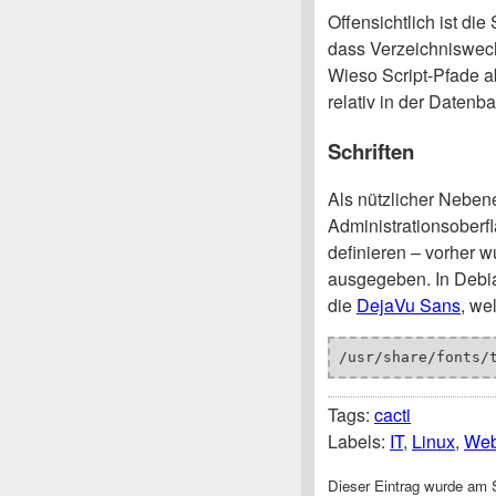
Offensichtlich ist die
dass Verzeichniswech
Wieso Script-Pfade a
relativ in der Datenb
Schriften
Als nützlicher Nebene
Administrationsoberf
definieren – vorher w
ausgegeben. In Debia
die
DejaVu Sans
, we
/usr/share/fonts/
Tags:
cacti
Labels:
IT
,
Linux
,
We
Dieser Eintrag wurde am S