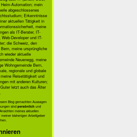
, Heim-Automation; mein
rweile abgeschlossenes
chtsstudium; Erkenntnisse
ner aktuellen Tätigkeit in
ormationssicherheit, meine
ngen als IT-Berater, IT-
, Web-Developer und IT-
ter; die Schweiz, den
 Bern, meine ursprüngliche
h wieder aktuelle
meinde Neuenegg, meine
ige Wohngemeinde Bern,
kale, regionale und globale
; meine Reisetätigkeit und
ngen mit anderen Kulturen;
Guter letzt auch das Älter
.
diesem Blog gemachten Aussagen
nungen sind
persönlich
und
s Ansichten meines aktuellen
 meiner bisherigen Arbeitgeber
ehen.
nnieren