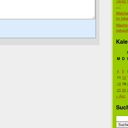
Taylor 
…“
Welche
im lok
Washin
gekauf
Kale
M
D
4
5
11
12
18
19
25
26
« Apr.
Suc
Suche
nach: