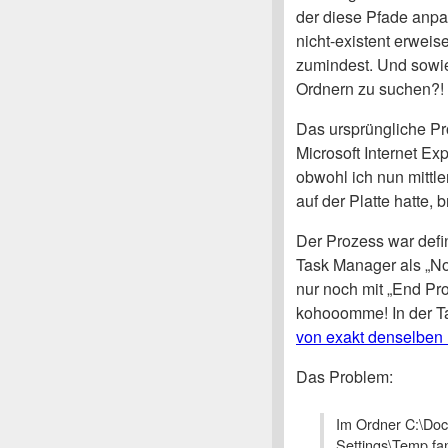
der diese Pfade anpass
nicht-existent erweise
zumindest. Und sowie
Ordnern zu suchen?!
Das ursprüngliche P
Microsoft Internet Ex
obwohl ich nun mittl
auf der Platte hatte, 
Der Prozess war defin
Task Manager als „N
nur noch mit „End Pr
kohooomme! In der Ta
von exakt denselben
Das Problem:
Im Ordner C:\Doc
Settings\Temp fa