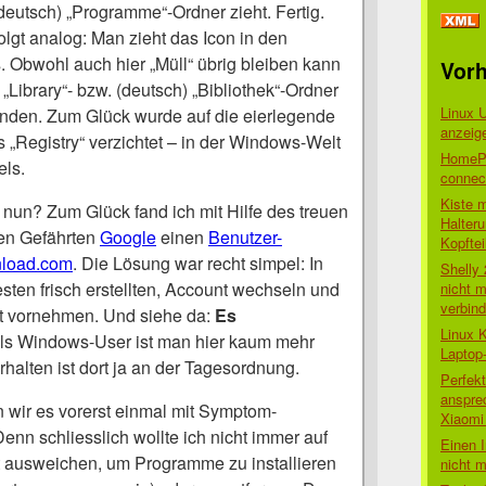
(deutsch) „Programme“-Ordner zieht. Fertig.
folgt analog: Man zieht das Icon in den
es. Obwohl auch hier „Müll“ übrig bleiben kann
Vorh
„Library“- bzw. (deutsch) „Bibliothek“-Ordner
Linux 
manden. Zum Glück wurde auf die eierlegende
anzeig
„Registry“ verzichtet – in der Windows-Welt
HomePo
els.
connect
Kiste 
un? Zum Glück fand ich mit Hilfe des treuen
Halter
gen Gefährten
Google
einen
Benutzer-
Kopftei
load.com
. Die Lösung war recht simpel: In
Shelly
sten frisch erstellten, Account wechseln und
nicht m
verbin
ort vornehmen. Und siehe da:
Es
Linux 
ls Windows-User ist man hier kaum mehr
Laptop
rhalten ist dort ja an der Tagesordnung.
Perfek
anspre
n wir es vorerst einmal mit Symptom-
Xiaomi 
nn schliesslich wollte ich nicht immer auf
Einen I
 ausweichen, um Programme zu installieren
nicht 