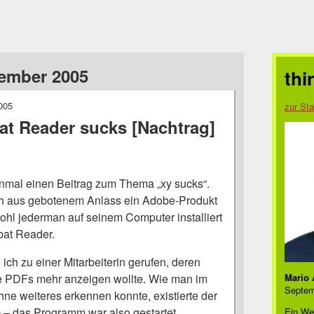
tember 2005
thi
005
zur Sta
t Reader sucks [Nachtrag]
nmal einen Beitrag zum Thema „xy sucks“.
h aus gebotenem Anlass ein Adobe-Produkt
ohl jederman auf seinem Computer installiert
bat Reader.
 ich zu einer Mitarbeiterin gerufen, deren
e PDFs mehr anzeigen wollte. Wie man im
Mario 
Septem
ne weiteres erkennen konnte, existierte der
e
– das Programm war also gestartet.
Ein We