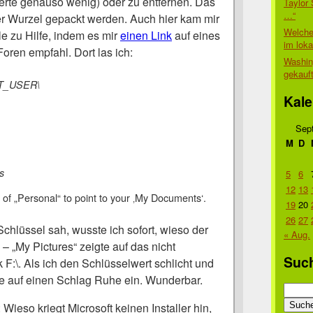
ierte genauso wenig) oder zu entfernen. Das
Taylor 
…“
r Wurzel gepackt werden. Auch hier kam mir
Welche
e zu Hilfe, indem es mir
einen Link
auf eines
im lok
Foren empfahl. Dort las ich:
Washin
gekauf
T_USER\
Kale
Sep
M
D
s
5
6
12
13
of „Personal“ to point to your ‚My Documents‘.
19
20
26
27
Schlüssel sah, wusste ich sofort, wieso der
« Aug.
e – „My Pictures“ zeigte auf das nicht
Suc
 F:\. Als ich den Schlüsselwert schlicht und
rte auf einen Schlag Ruhe ein. Wunderbar.
Suche
nach:
 Wieso kriegt Microsoft keinen Installer hin,