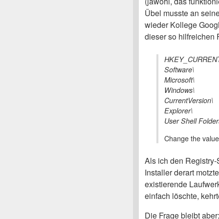
(jawohl, das funktion
Übel musste an seine
wieder Kollege Googl
dieser so hilfreichen 
HKEY_CURREN
Software\
Microsoft\
Windows\
CurrentVersion\
Explorer\
User Shell Folder
Change the value 
Als ich den Registry-
Installer derart motzt
existierende Laufwerk
einfach löschte, keh
Die Frage bleibt aber: