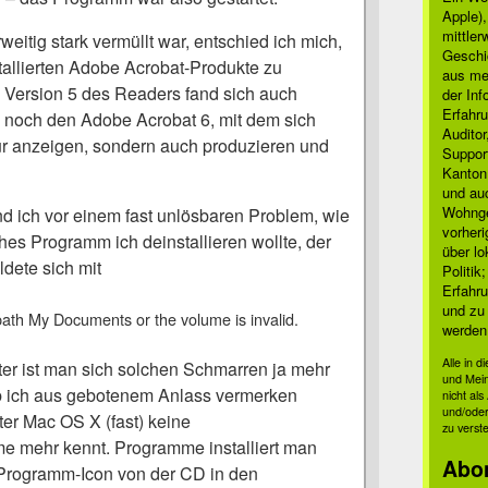
Apple)
mittle
itig stark vermüllt war, entschied ich mich,
Geschi
stallierten Adobe Acrobat-Produkte zu
aus mei
n Version 5 des Readers fand sich auch
der Inf
Erfahru
 noch den Adobe Acrobat 6, mit dem sich
Auditor
r anzeigen, sondern auch produzieren und
Suppor
Kanton
und auc
Wohnge
nd ich vor einem fast unlösbaren Problem, wie
vorher
hes Programm ich deinstallieren wollte, der
über lo
dete sich mit
Politik
Erfahru
und zu 
ath My Documents or the volume is invalid.
werden
Alle in 
r ist man sich solchen Schmarren ja mehr
und Mei
b ich aus gebotenem Anlass vermerken
nicht al
und/oder
er Mac OS X (fast) keine
zu verst
me mehr kennt. Programme installiert man
Abo
 Programm-Icon von der CD in den