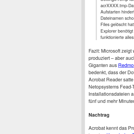
acrXXXX.tmp-Dat
Aufstarten hinder
Dateinamen scho
Files gelöscht ha
Explorer benötig
funktionierte all
Fazit: Microsoft zeig
produziert – aber au
Giganten aus
Redmo
bedenkt, dass der Dow
Acrobat Reader satt
Netopsystems Fead-Te
Installationsdateien
fünf und mehr Minute
Nachtrag
Acrobat kennt das Pr