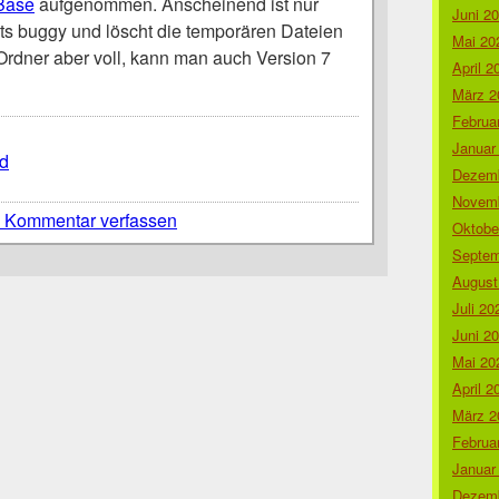
Base
aufgenommen. Anscheinend ist nur
Juni 2
ts buggy und löscht die temporären Dateien
Mai 20
-Ordner aber voll, kann man auch Version 7
April 2
März 2
Februa
Januar
d
Dezemb
Novemb
 Kommentar verfassen
Oktobe
Septem
August
Juli 20
Juni 2
Mai 20
April 2
März 2
Februa
Januar
Dezemb