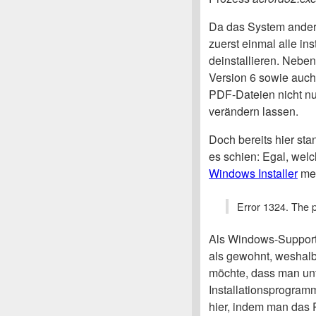
Da das System anderwe
zuerst einmal alle in
deinstallieren. Nebe
Version 6 sowie auch
PDF-Dateien nicht nu
verändern lassen.
Doch bereits hier sta
es schien: Egal, welc
Windows Installer
mel
Error 1324. The p
Als Windows-Supporte
als gewohnt, weshal
möchte, dass man unt
Installationsprogram
hier, indem man das