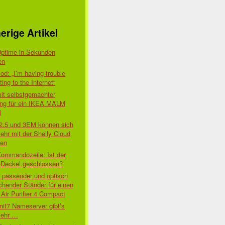
erige Artikel
Uptime in Sekunden
en
d: „I’m having trouble
ing to the Internet“
mit selbstgemachter
ung für ein IKEA MALM
l
 2.5 und 3EM können sich
ehr mit der Shelly Cloud
den
Kommandozeile: Ist der
-Deckel geschlossen?
t passender und optisch
chender Ständer für einen
Air Purifier 4 Compact
nit7 Nameserver gibt’s
mehr …