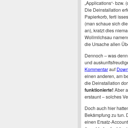
„Applications“- bzw. 
Die Deinstallation er
Papierkorb, ferti iss
(man schaue sich die 
an), kratzt dies nie
Wollmilchsau namens 
die Ursache allen Üb
Dennoch – was denn n
und auskunftsfreudi
Kommentar
auf
Down
einen anderen, am be
die Deinstallation d
funktionierte!
Aber a
erstaunt – solches Ve
Doch auch hier hatte
Bekämpfung zu tun. De
einen Ersatz-Account