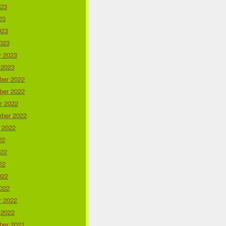
023
23
023
023
r 2023
 2023
er 2022
er 2022
r 2022
ber 2022
 2022
22
022
22
022
022
r 2022
 2022
er 2021