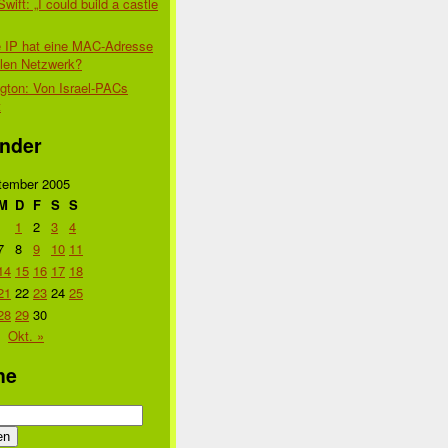
Swift: „I could build a castle
 IP hat eine MAC-Adresse
alen Netzwerk?
gton: Von Israel-PACs
t
nder
tember 2005
M
D
F
S
S
1
2
3
4
7
8
9
10
11
14
15
16
17
18
21
22
23
24
25
28
29
30
Okt. »
he
n