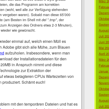
März 2
eien, die das Programm am korrekten
Februa
ten (wohl, weil alle zur Verfügung stehenden
Dezemb
n vergeben waren). Sobald man diese 65’000
Oktobe
tte (am Besten im Shell mit
, der
del *.tmp*
Septem
t zum Anzeigen des Ordners etwa 2-3 Minuten),
es wieder wie gewünscht.
August
Juli 20
t wieder einmal auf, welch einen Müll es
Juni 2
ch Adobe gibt sich alle Mühe, zum Blauen
Mai 20
nd
aufzuholen. Insbesondere, wenn man
April 2
nload der Installationsdateien für den
März 2
e 20MB in Anspruch nimmt und diese
Februa
chnologie zur Extraktion der
Januar
 auf etwas betagteren CPUs Wartezeiten von
Dezemb
n produziert. Schämt euch!
Novemb
Oktobe
Septem
August
oblem mit den temporären Dateien und hat es
Juli 20