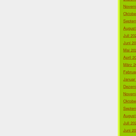
Novemb
Oktobe
Septem
August
Juli 20
Juni 2
Mai 20
April 2
März 2
Februa
Januar
Dezemb
Novemb
Oktobe
Septem
August
Juli 20
Juni 2