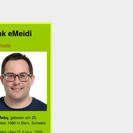
nk eMeidi
rtseite
Aeby,
geboren am 25.
ber 1980 in Bern, Schweiz
blog über IT (Linux, OSS,