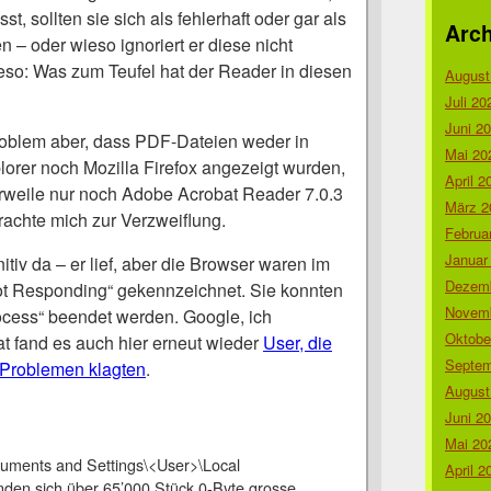
t, sollten sie sich als fehlerhaft oder gar als
Arch
n – oder wieso ignoriert er diese nicht
so: Was zum Teufel hat der Reader in diesen
August
Juli 20
Juni 2
roblem aber, dass PDF-Dateien weder in
Mai 20
plorer noch Mozilla Firefox angezeigt wurden,
April 2
erweile nur noch Adobe Acrobat Reader 7.0.3
März 2
brachte mich zur Verzweiflung.
Februa
Januar
itiv da – er lief, aber die Browser waren im
Dezemb
ot Responding“ gekennzeichnet. Sie konnten
Novemb
ocess“ beendet werden. Google, ich
Oktobe
t fand es auch hier erneut wieder
User, die
Septem
 Problemen klagten
.
August
Juni 2
Mai 20
uments and Settings\<User>\Local
April 2
nden sich über 65’000 Stück 0-Byte grosse