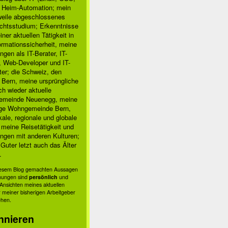
, Heim-Automation; mein
rweile abgeschlossenes
chtsstudium; Erkenntnisse
ner aktuellen Tätigkeit in
ormationssicherheit, meine
ngen als IT-Berater, IT-
, Web-Developer und IT-
ter; die Schweiz, den
 Bern, meine ursprüngliche
h wieder aktuelle
meinde Neuenegg, meine
ige Wohngemeinde Bern,
kale, regionale und globale
; meine Reisetätigkeit und
ngen mit anderen Kulturen;
Guter letzt auch das Älter
.
diesem Blog gemachten Aussagen
nungen sind
persönlich
und
s Ansichten meines aktuellen
 meiner bisherigen Arbeitgeber
ehen.
nnieren