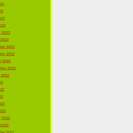
023
23
023
023
r 2023
 2023
er 2022
er 2022
r 2022
ber 2022
 2022
22
022
22
022
022
r 2022
 2022
er 2021