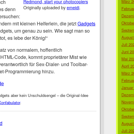
Redmond, start your photocopiers
uch
März 2
Originally uploaded by
emeidi
.
 es denn
Februa
ersuchen:
Dezemb
ndern mit kleinen Helferlein, die jetzt
Gadgets
Oktobe
adgets, um genau zu sein. Wie sagt man so
Septem
tot, es lebe der König!“
August
Juli 20
tz von normalem, hoffentlich
Juni 2
 HTML-Code, kommt proprietärer Mist wie
Mai 20
erantwortlich für Sex-Dialer- und Toolbar-
April 2
.Net-Programmierung hinzu.
März 2
Februa
de
Januar
Dezemb
idgets aber kein Unschuldsengel – die Original-Idee
Novemb
Konfabulator
.
Oktobe
Septem
d
August
Juli 20