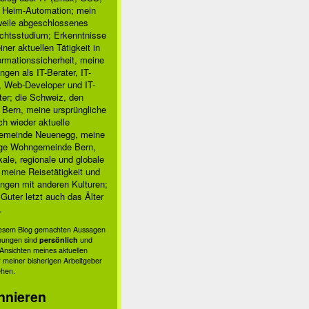
, Heim-Automation; mein
rweile abgeschlossenes
chtsstudium; Erkenntnisse
ner aktuellen Tätigkeit in
ormationssicherheit, meine
ngen als IT-Berater, IT-
, Web-Developer und IT-
ter; die Schweiz, den
 Bern, meine ursprüngliche
h wieder aktuelle
meinde Neuenegg, meine
ige Wohngemeinde Bern,
kale, regionale und globale
; meine Reisetätigkeit und
ngen mit anderen Kulturen;
Guter letzt auch das Älter
.
diesem Blog gemachten Aussagen
nungen sind
persönlich
und
s Ansichten meines aktuellen
 meiner bisherigen Arbeitgeber
ehen.
nnieren