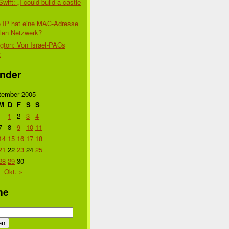
Swift: „I could build a castle
 IP hat eine MAC-Adresse
alen Netzwerk?
gton: Von Israel-PACs
t
nder
tember 2005
M
D
F
S
S
1
2
3
4
7
8
9
10
11
14
15
16
17
18
21
22
23
24
25
28
29
30
Okt. »
he
n