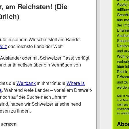
r, am Reichsten! (Die
Apple)
mittle
rlich)
Geschi
aus mei
der Inf
Erfahru
Auditor
ute in seinem Wirtschaftsteil am Rande
Suppor
eiz
das reichste Land der Welt.
Kanton
und auc
Wohnge
Ausländer oder mit Schweizer Pass) verfügt
vorher
h und arithmetisch über ein Vermögen von
über lo
Politik
Erfahru
und zu 
dies die
Weltbank
in ihrer Studie
Where Is
werden
s
. Während viele Länder – vor allem Drittwelt-
 noch auf der Suche nach „ihrem“
Alle in 
und Mei
sind, haben wir Schweizer anscheinend
nicht al
und/oder
esen zu finden.
zu verst
Abo
quenzen