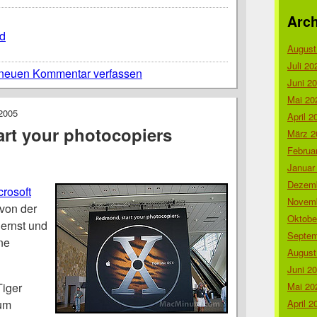
Arch
d
August
Juli 20
neuen Kommentar verfassen
Juni 2
Mai 20
2005
April 2
rt your photocopiers
März 2
Februa
Januar
Dezemb
crosoft
Novemb
von der
Oktobe
ernst und
Septem
ine
August
Juni 2
iger
Mai 20
kum
April 2