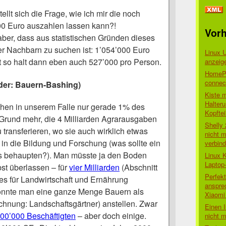
ellt sich die Frage, wie ich mir die noch
0 Euro auszahlen lassen kann?!
Vorh
aber, dass aus statistischen Gründen dieses
r Nachbarn zu suchen ist: 1’054’000 Euro
Linux 
bt so halt dann eben auch 527’000 pro Person.
anzeig
HomePo
connect
der: Bauern-Bashing)
Kiste 
Halter
hen in unserem Falle nur gerade 1% des
Kopftei
Grund mehr, die 4 Milliarden Agrarausgaben
Shelly
u transferieren, wo sie auch wirklich etwas
nicht m
in die Bildung und Forschung (was sollte ein
verbin
s behaupten?). Man müsste ja den Boden
Linux 
Laptop
bst überlassen – für
vier Milliarden
(Abschnitt
Perfek
s für Landwirtschaft und Ernährung
anspre
) könnte man eine ganze Menge Bauern als
Xiaomi 
hnung: Landschaftsgärtner) anstellen. Zwar
Einen I
00’000 Beschäftigten
– aber doch einige.
nicht 