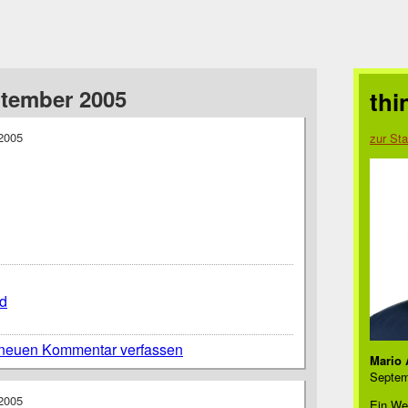
ptember 2005
thi
2005
zur Sta
d
neuen Kommentar verfassen
Mario 
Septem
2005
Ein We