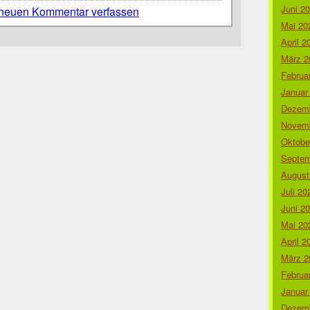
Juni 2
neuen Kommentar verfassen
Mai 20
April 2
März 2
Februa
Januar
Dezemb
Novemb
Oktobe
Septem
August
Juli 20
Juni 2
Mai 20
April 2
März 2
Februa
Januar
Dezemb