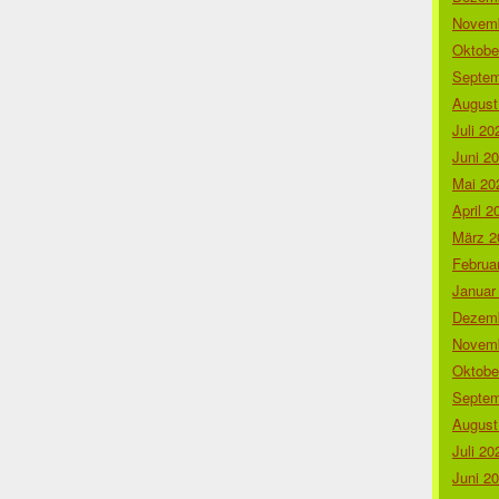
Novemb
Oktobe
Septem
August
Juli 20
Juni 2
Mai 20
April 2
März 2
Februa
Januar
Dezemb
Novemb
Oktobe
Septem
August
Juli 20
Juni 2