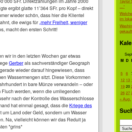
0’000 SFr. Direktzahlungen im Jahre 2000
Taylor 
…“
te ergibt glatte 11’364 SFr. pro Kopf – direkt
Welche
mmer wieder schön, dass hier die Klientel
im lok
ahnt, die ewigs für
„mehr Freiheit, weniger
Washin
os, macht den ersten Schritt!
gekauf
Kale
Sep
en wir in den letzten Wochen gar etwas
M
D
lege
Gerber
als sachverständiger Geograph
h gerade wieder darauf hingewiesen, dass
5
6
men Wassermengen sitzt. Diese Vorkommen
12
13
Jahrhundert in bare Münze verwandeln – oder
19
20
 Fluch werden, wenn die umliegenden
26
27
lzusehr nach der Kontrolle des Wasserschlosse
« Aug.
mand hat einmal gesagt, dass die
Kriege des
Suc
t um Land oder Geld, sondern um Wasser
. Na, vielleicht können wir das Reduit ja
Suche
ten *grins*
nach: