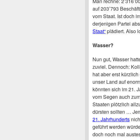
Man rechne: 2’316’00
auf 203’793 Beschäftig
vom Staat. Ist doch i
derjenigen Partei abs
Staat“
plädiert. Also l
Wasser?
Nun gut, Wasser hatt
zuviel. Dennoch: Kol
hat aber erst kürzlic
unser Land auf enor
könnten sich im 21. 
vom Segen auch zum
Staaten plötzlich al
dürsten sollten … Je
21. Jahrhunderts
nich
geführt werden würden
doch noch mal austes