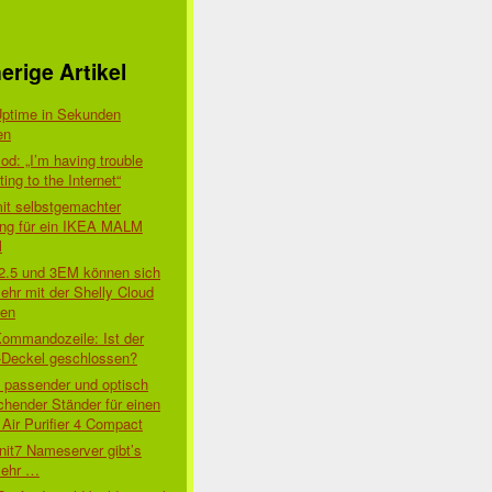
erige Artikel
Uptime in Sekunden
en
d: „I’m having trouble
ing to the Internet“
mit selbstgemachter
ung für ein IKEA MALM
l
 2.5 und 3EM können sich
ehr mit der Shelly Cloud
den
Kommandozeile: Ist der
-Deckel geschlossen?
t passender und optisch
chender Ständer für einen
Air Purifier 4 Compact
nit7 Nameserver gibt’s
mehr …