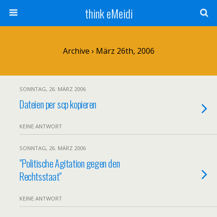
think eMeidi
Archive › März 26th, 2006
SONNTAG, 26. MÄRZ 2006
Dateien per scp kopieren
KEINE ANTWORT
SONNTAG, 26. MÄRZ 2006
"Politische Agitation gegen den
Rechtsstaat"
KEINE ANTWORT