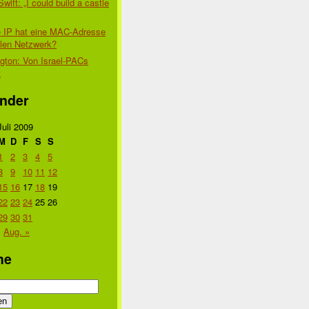
Swift: „I could build a castle
 IP hat eine MAC-Adresse
alen Netzwerk?
gton: Von Israel-PACs
t
nder
Juli 2009
M
D
F
S
S
1
2
3
4
5
8
9
10
11
12
15
16
17
18
19
22
23
24
25
26
29
30
31
Aug. »
he
n