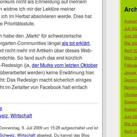
onkurs nicht als Eilmeldung auf meinem
Arch
 widme ich mir der Lektüre meiner
e ich im Herbst absolvieren werde. Dies hat
August
Prioritätsstufe.
Juli 20
 habe den „Markt“ für schweizerische
Juni 2
ndergarten-Communities längst
als tot erklärt,
Mai 20
t nicht mehr mit Artikeln über dieses Web-
April 2
chte. So fand auch das erst kürzlich
März 2
te-Redesign (ja,
der Murks vom letzten Oktober
Februa
berarbeitet werden) keine Erwähnung hier.
Januar
ht: Das Redesign macht sicherlich einiges
Dezemb
ht im Zeitalter von Facebook halt einfach
Novemb
Oktobe
Septem
te
August
eiz
,
Wirtschaft
Juni 2
Mai 20
onnerstag, 9. Juli 2009 um 15:28 aufgeschaltet und ist
April 2
Schweiz
,
Wirtschaft
abgelegt. Du kannst das Blog