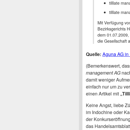
tilllate ma
tilllate m
Mit Verfügung vo
Bezirksgerichts H
dem 01.07.2009, 
die Gesellschaft a
Quelle:
Aguna AG in 
(Bemerkenswert, das
management AG
nac
damit weniger Aufmer
einfach nur um zu ver
einen Artikel mit
„Til
Keine Angst, liebe Zü
im Indochine oder Ka
der Konkurseröffnung
das Handelsamtsblatt 