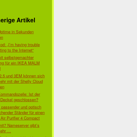
erige Artikel
Uptime in Sekunden
en
d: „I’m having trouble
ing to the Internet“
mit selbstgemachter
ung für ein IKEA MALM
l
 2.5 und 3EM können sich
ehr mit der Shelly Cloud
den
Kommandozeile: Ist der
-Deckel geschlossen?
t passender und optisch
chender Ständer für einen
Air Purifier 4 Compact
nit7 Nameserver gibt’s
mehr …