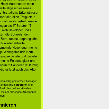
, Heim-Automation; mein
rweile abgeschlossenes
chtsstudium; Erkenntnisse
ner aktuellen Tätigkeit in
ormationssicherheit, meine
ngen als IT-Berater, IT-
, Web-Developer und IT-
ter; die Schweiz, den
 Bern, meine ursprüngliche
h wieder aktuelle
meinde Neuenegg, meine
ige Wohngemeinde Bern,
kale, regionale und globale
; meine Reisetätigkeit und
ngen mit anderen Kulturen;
Guter letzt auch das Älter
.
diesem Blog gemachten Aussagen
nungen sind
persönlich
und
s Ansichten meines aktuellen
 meiner bisherigen Arbeitgeber
ehen.
nnieren