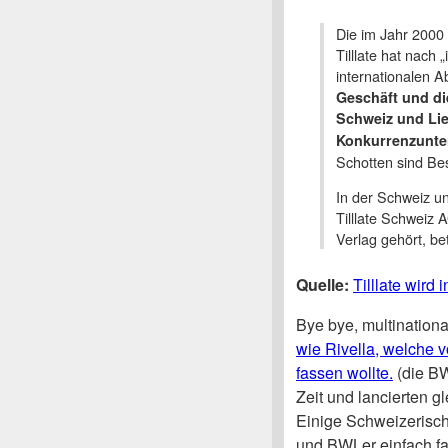
Die im Jahr 2000 
Tilllate hat nach
internationalen 
Geschäft und di
Schweiz und Li
Konkurrenzunte
Schotten sind Bes
In der Schweiz un
Tilllate Schweiz 
Verlag gehört, be
Quelle:
Tilllate wird 
Bye bye, multinational
wie Rivella, welche 
fassen wollte.
(die BW
Zeit und lancierten g
Einige Schweizerisc
und BWLer einfach fa