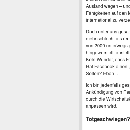
Ausland wagen – und 
Fähigkeiten auf den l
international zu verze
Doch unter uns gesagt
mehr schlecht als rec
von 2000 unterwegs g
hingewurstelt, anstel
Kein Wunder, dass Fa
Hat Facebook einen „t
Seiten? Eben …
Ich bin jedenfalls ge
Ankündigung von Parti
durch die Wirtschaft
anpassen wird.
Totgeschwiegen?