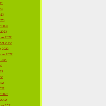
023
23
023
023
r 2023
 2023
er 2022
er 2022
r 2022
ber 2022
 2022
22
022
22
022
022
r 2022
 2022
er 2021