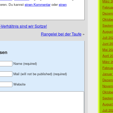
März 2
eren. Du kannst
einen Kommentar
oder
einen
Februa
Dezemb
Oktobe
Septem
erhältnis sind wir Spitze!
August
Rangelei bei der Taufe
»
Juli 20
Juni 2
Mai 20
sen
April 2
März 2
Name (required)
Februa
Januar
Mail (will not be published) (required)
Dezemb
Website
Novemb
Oktobe
Septem
August
Juli 20