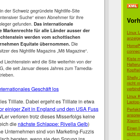
in der Schweiz gegründete Nightlife-Site
 „intensiver Suche“ einen Abnehmer für ihre
Vorh
Ableger gefunden.
Das internationale
e Markenrechte für alle Länder ausser der
Linux 
echtenstein werden vom schottischen
anzeig
Die
rnehmen Equitate übernommen.
HomePo
itzer des Nightlife Magazins „M8 Magazine“.
connect
Kiste 
d Liechtenstein wird die Site weiterhin von der
Halter
AG, die seit Januar dieses Jahres zum Tamedia-
Kopftei
trieben.
Shelly
nicht m
internationales Geschäft los
verbin
Linux 
es Tilllate. Dabei ergeht es Tilllate in etwa
Laptop
vor einiger Zeit in England und den USA Fuss
Perfek
anspre
Ler verloren trotz dieses Misserfolgs keine
Xiaomi 
leich die
nächste Schlappe: Rivella Gelb
)
Einen I
he Unternehmen sind von Marketing-Fuzzis
nicht 
lsch beraten, wenn sie den Sprung ins