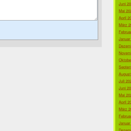
Juni 2
Mai 20
April 2
März 2
Februa
Januar
Dezemb
Novemb
Oktobe
Septem
August
Juli 20
Juni 2
Mai 20
April 2
März 2
Februa
Januar
Dezemb