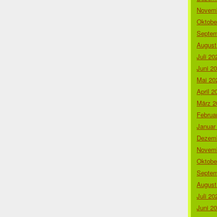
Novemb
Oktobe
Septem
August
Juli 20
Juni 2
Mai 20
April 2
März 2
Februa
Januar
Dezemb
Novemb
Oktobe
Septem
August
Juli 20
Juni 2