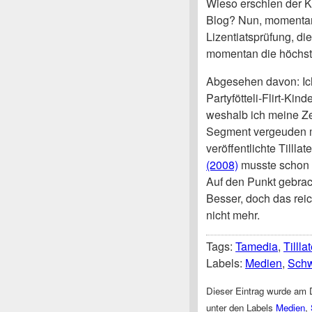
Wieso erschien der K
Blog? Nun, momentan
Lizentiatsprüfung, di
momentan die höchste 
Abgesehen davon: Ich
Partyfötteli-Flirt-Ki
weshalb ich meine Zei
Segment vergeuden mö
veröffentlichte Tillla
(2008)
musste schon ü
Auf den Punkt gebrac
Besser, doch das reic
nicht mehr.
Tags:
Tamedia
,
Tillla
Labels:
Medien
,
Schw
Dieser Eintrag wurde am D
unter den Labels
Medien
,