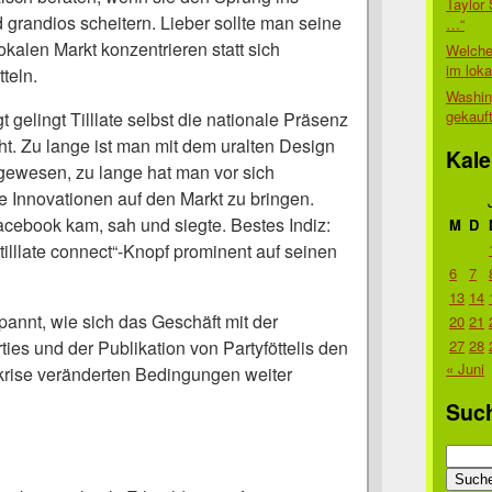
Taylor 
grandios scheitern. Lieber sollte man seine
…“
okalen Markt konzentrieren statt sich
Welche
im lok
tteln.
Washin
gekauf
 gelingt Tilllate selbst die nationale Präsenz
ht. Zu lange ist man mit dem uralten Design
Kale
ewesen, zu lange hat man vor sich
le Innovationen auf den Markt zu bringen.
cebook kam, sah und siegte. Bestes Indiz:
M
D
illlate connect“-Knopf prominent auf seinen
6
7
13
14
spannt, wie sich das Geschäft mit der
20
21
es und der Publikation von Partyföttelis den
27
28
« Juni
skrise veränderten Bedingungen weiter
Suc
Suche
nach: