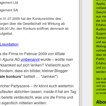
nagement Ltd
Apple)
mittle
anagement SA
Geschi
aus mei
m 01.07.2009 hat der Konkursrichter des
der Inf
orgen über die Gesellschaft mit Wirkung ab
Erfahru
08.00 Uhr, den Konkurs eröffnet; demnach ist
Auditor
ufgelöst.
Suppor
Kanton
und auc
Liquidation
Wohnge
vorher
s die Firma im Februar 2009 von
tilllate
über lo
h
Aguna AG
umbenannt
wurde – wollte man
Politik
Erfahru
ksamkeit auf sich lenken? Vielleicht auch
und zu 
hindern, dass ein blöder, kleiner Blogger
werden
llate konkurs“
betitelt … *zwinker*)
Alle in 
und Mei
richer Partyszene – ihr könnt euch weiterhin
nicht al
und/oder
ufleuten ablichten lassen.
inside-it
hat am Tag
zu verst
 bereits verdeutscht, was uns die Firma und
Abo
eigentlich mitteilen wollten: