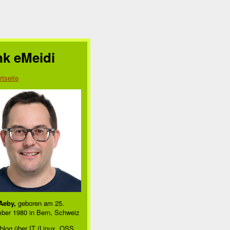
nk eMeidi
rtseite
Aeby,
geboren am 25.
ber 1980 in Bern, Schweiz
blog über IT (Linux, OSS,