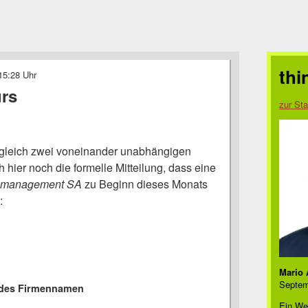
thi
 15:28 Uhr
urs
zur Sta
 gleich zwei voneinander unabhängigen
hier noch die formelle Mitteilung, dass eine
te management SA
zu Beginn dieses Monats
:
Mario 
Septem
 des Firmennamen
Ein We