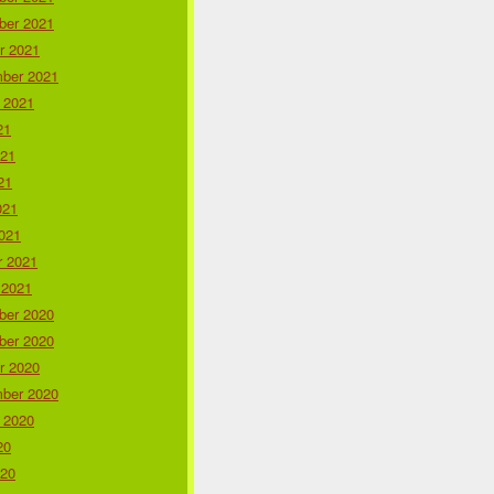
er 2021
r 2021
ber 2021
 2021
21
021
21
021
021
r 2021
 2021
er 2020
er 2020
r 2020
ber 2020
 2020
20
020