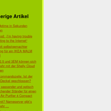
erige Artikel
Uptime in Sekunden
en
d: „I’m having trouble
ing to the Internet“
mit selbstgemachter
ung für ein IKEA MALM
l
 2.5 und 3EM können sich
ehr mit der Shelly Cloud
den
Kommandozeile: Ist der
-Deckel geschlossen?
t passender und optisch
chender Ständer für einen
Air Purifier 4 Compact
nit7 Nameserver gibt’s
mehr …