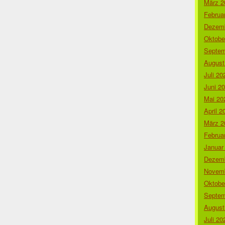
März 2
Februa
Dezemb
Oktobe
Septem
August
Juli 20
Juni 2
Mai 20
April 2
März 2
Februa
Januar
Dezemb
Novemb
Oktobe
Septem
August
Juli 20