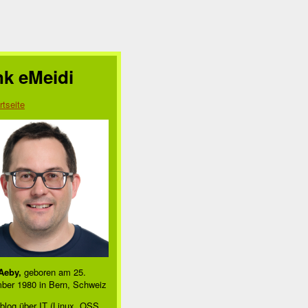
nk eMeidi
rtseite
Aeby,
geboren am 25.
ber 1980 in Bern, Schweiz
blog über IT (Linux, OSS,