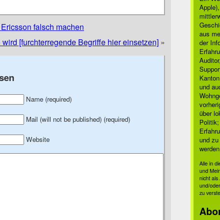
Apple)
mittle
Geschi
Ericsson falsch machen
aus mei
ird [furchterregende Begriffe hier einsetzen]
»
der Inf
Erfahru
Auditor
Suppor
sen
Kanton
und auc
Wohnge
Name (required)
vorher
über lo
Mail (will not be published) (required)
Politik
Erfahru
Website
und zu 
werden
Alle in 
und Mei
nicht al
und/oder
zu verst
Abo