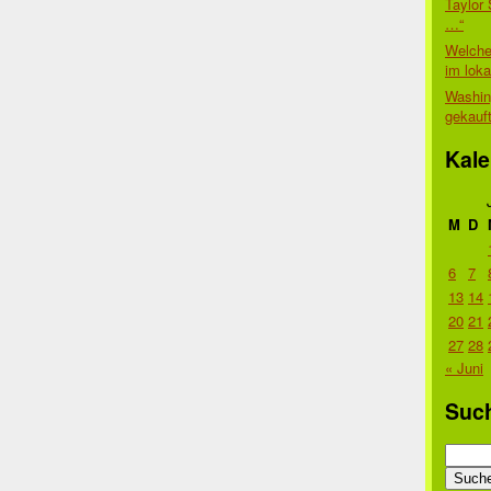
Taylor 
…“
Welche
im lok
Washin
gekauf
Kale
M
D
6
7
13
14
20
21
27
28
« Juni
Suc
Suche
nach: