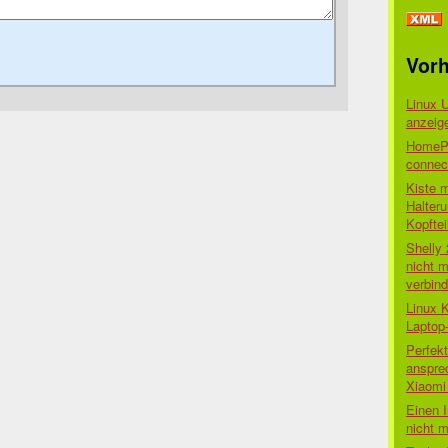
Vorh
Linux 
anzeig
HomePo
connect
Kiste 
Halter
Kopftei
Shelly
nicht m
verbin
Linux 
Laptop
Perfek
anspre
Xiaomi 
Einen I
nicht 