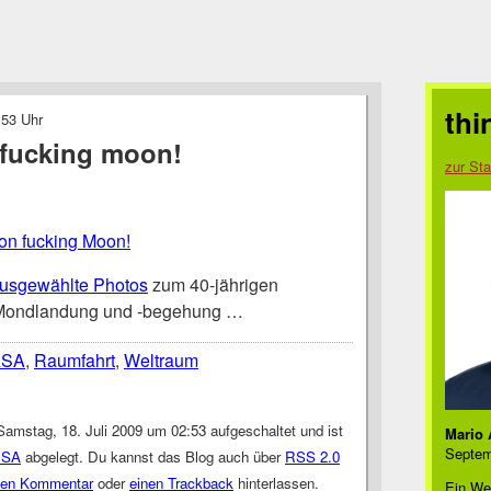
thi
:53 Uhr
 fucking moon!
zur Sta
 on fucking Moon!
usgewählte Photos
zum 40-jährigen
 Mondlandung und -begehung …
ASA
,
Raumfahrt
,
Weltraum
amstag, 18. Juli 2009 um 02:53 aufgeschaltet und ist
Mario 
Septem
USA
abgelegt. Du kannst das Blog auch über
RSS 2.0
nen Kommentar
oder
einen Trackback
hinterlassen.
Ein We