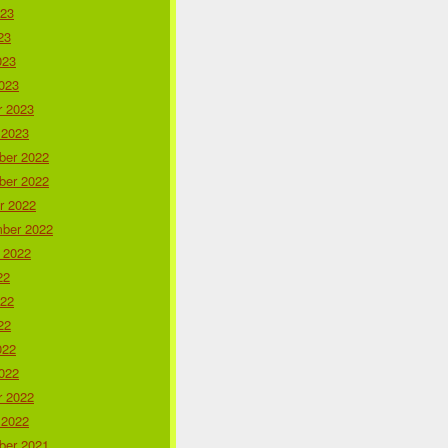
023
23
023
023
r 2023
 2023
er 2022
er 2022
r 2022
ber 2022
 2022
22
022
22
022
022
r 2022
 2022
er 2021