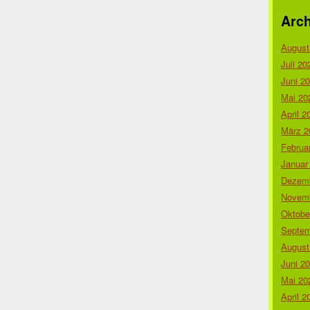
Arch
August
Juli 20
Juni 2
Mai 20
April 2
März 2
Februa
Januar
Dezemb
Novemb
Oktobe
Septem
August
Juni 2
Mai 20
April 2