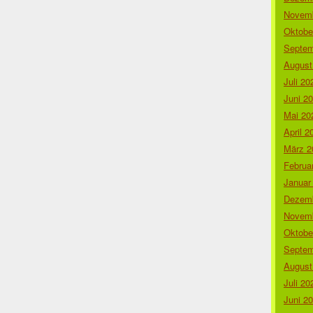
Novemb
Oktobe
Septem
August
Juli 20
Juni 2
Mai 20
April 2
März 2
Februa
Januar
Dezemb
Novemb
Oktobe
Septem
August
Juli 20
Juni 2