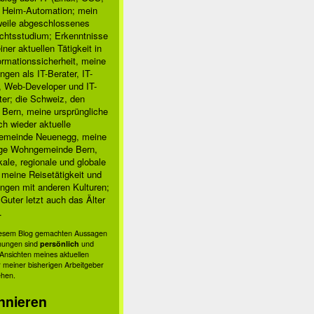
, Heim-Automation; mein
rweile abgeschlossenes
chtsstudium; Erkenntnisse
ner aktuellen Tätigkeit in
ormationssicherheit, meine
ngen als IT-Berater, IT-
, Web-Developer und IT-
ter; die Schweiz, den
 Bern, meine ursprüngliche
h wieder aktuelle
meinde Neuenegg, meine
ige Wohngemeinde Bern,
kale, regionale und globale
; meine Reisetätigkeit und
ngen mit anderen Kulturen;
Guter letzt auch das Älter
.
diesem Blog gemachten Aussagen
nungen sind
persönlich
und
s Ansichten meines aktuellen
 meiner bisherigen Arbeitgeber
ehen.
nnieren