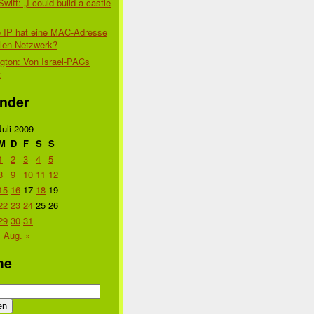
Swift: „I could build a castle
 IP hat eine MAC-Adresse
alen Netzwerk?
gton: Von Israel-PACs
t
nder
Juli 2009
M
D
F
S
S
1
2
3
4
5
8
9
10
11
12
15
16
17
18
19
22
23
24
25
26
29
30
31
Aug. »
he
n