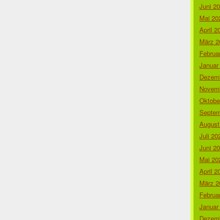
Juni 2
Mai 20
April 2
März 2
Februa
Januar
Dezemb
Novemb
Oktobe
Septem
August
Juli 20
Juni 2
Mai 20
April 2
März 2
Februa
Januar
Dezemb