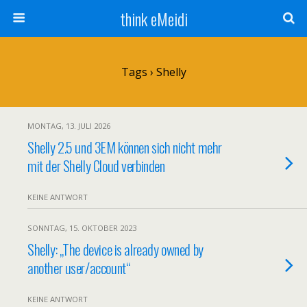
think eMeidi
Tags › Shelly
MONTAG, 13. JULI 2026
Shelly 2.5 und 3EM können sich nicht mehr
mit der Shelly Cloud verbinden
KEINE ANTWORT
SONNTAG, 15. OKTOBER 2023
Shelly: „The device is already owned by
another user/account“
KEINE ANTWORT