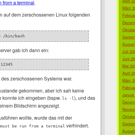
April 2
n from a terminal
.
März 2
n auf dem zerschossenen Linux folgenden
Februa
Dezemb
Oktobe
e /bin/bash
Septem
August
rver gab ich dann ein:
Juli 20
Juni 2
 12345
Mai 20
April 2
P des zerschossenen Systems war.
März 2
Februa
zustande gekommen, aber ich sah keine
Januar
le konnte ich eingeben (bspw.
), und das
ls -l
Dezemb
einem Bildschirm angezeigt.
Novemb
Oktobe
sführen wollte, wurde das mit der
Septem
verhindert.
must be run from a terminal
August