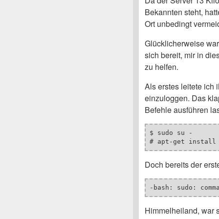
Da der Server 13 Kil
Bekannten steht, hatte
Ort unbedingt vermei
Glücklicherweise war
sich bereit, mir in d
zu helfen.
Als erstes leitete ich
einzuloggen. Das kla
Befehle ausführen la
$ sudo su -

# apt-get install
Doch bereits der erst
-bash: sudo: comm
Himmelheiland, war 