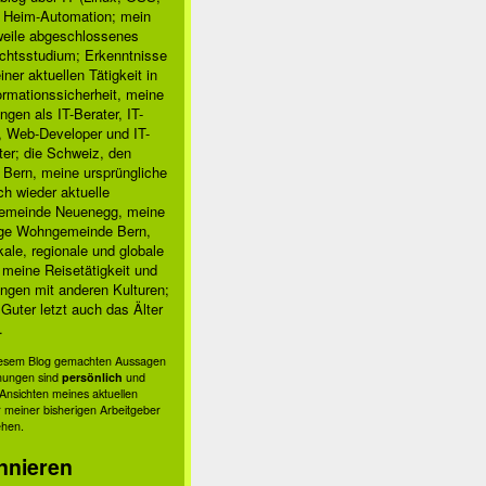
, Heim-Automation; mein
rweile abgeschlossenes
chtsstudium; Erkenntnisse
ner aktuellen Tätigkeit in
ormationssicherheit, meine
ngen als IT-Berater, IT-
, Web-Developer und IT-
ter; die Schweiz, den
 Bern, meine ursprüngliche
h wieder aktuelle
meinde Neuenegg, meine
ige Wohngemeinde Bern,
kale, regionale und globale
; meine Reisetätigkeit und
ngen mit anderen Kulturen;
Guter letzt auch das Älter
.
diesem Blog gemachten Aussagen
nungen sind
persönlich
und
s Ansichten meines aktuellen
 meiner bisherigen Arbeitgeber
ehen.
nnieren