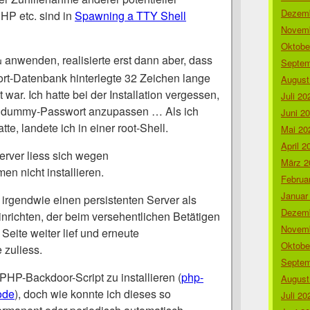
Dezemb
PHP etc. sind in
Spawning a TTY Shell
Novemb
Oktobe
anwenden, realisierte erst dann aber, dass
Septem
u
rt-Datenbank hinterlegte 32 Zeichen lange
August
 war. Ich hatte bei der Installation vergessen,
Juli 20
he dummy-Passwort anzupassen … Als ich
Juni 2
te, landete ich in einer root-Shell.
Mai 20
April 2
rver liess sich wegen
März 2
n nicht installieren.
Februa
Januar
irgendwie einen persistenten Server als
Dezemb
nrichten, der beim versehentlichen Betätigen
Novemb
 Seite weiter lief und erneute
Oktobe
 zuliess.
Septem
 PHP-Backdoor-Script zu installieren (
php-
August
ode
), doch wie konnte ich dieses so
Juli 20