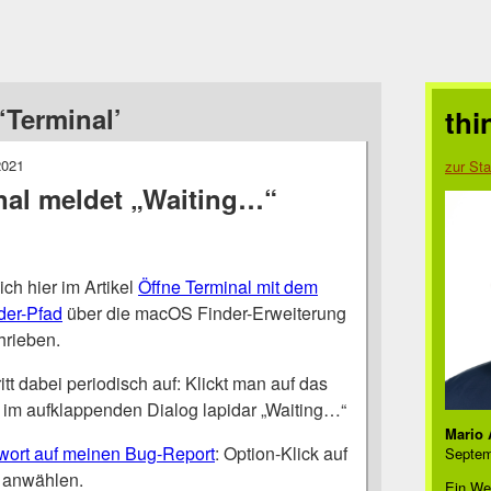
‘Terminal’
thi
2021
zur Sta
al meldet „Waiting…“
ich hier im Artikel
Öffne Terminal mit dem
der-Pfad
über die macOS Finder-Erweiterung
rieben.
tt dabei periodisch auf: Klickt man auf das
s im aufklappenden Dialog lapidar „Waiting…“
Mario 
wort auf meinen Bug-Report
: Option-Klick auf
Septem
anwählen.
Ein We