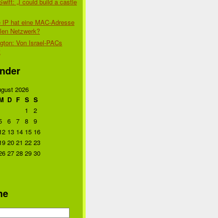
Swift: „I could build a castle
 IP hat eine MAC-Adresse
alen Netzwerk?
gton: Von Israel-PACs
t
nder
gust 2026
M
D
F
S
S
1
2
5
6
7
8
9
12
13
14
15
16
19
20
21
22
23
26
27
28
29
30
he
n