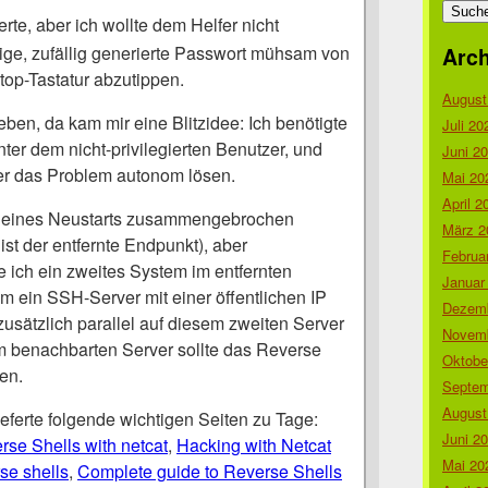
nach:
erte, aber ich wollte dem Helfer nicht
lige, zufällig generierte Passwort mühsam von
Arch
top-Tastatur abzutippen.
August
eben, da kam mir eine Blitzidee: Ich benötigte
Juli 20
ter dem nicht-privilegierten Benutzer, und
Juni 2
er das Problem autonom lösen.
Mai 20
April 2
eines Neustarts zusammengebrochen
März 2
ist der entfernte Endpunkt), aber
Februa
e ich ein zweites System im entfernten
Januar
m ein SSH-Server mit einer öffentlichen IP
Dezemb
 zusätzlich parallel auf diesem zweiten Server
Novemb
m benachbarten Server sollte das Reverse
Oktobe
en.
Septem
August
eferte folgende wichtigen Seiten zu Tage:
Juni 2
rse Shells with netcat
,
Hacking with Netcat
Mai 20
rse shells
,
Complete guide to Reverse Shells