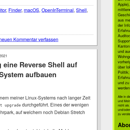
Apple)
itor
,
Finder
,
macOS
,
OpenInTerminal
,
Shell
,
mittle
Geschi
aus mei
der Inf
Erfahru
Auditor
neuen Kommentar verfassen
Suppor
Kanton
und auc
2021
Wohnge
vorher
 eine Reverse Shell auf
über lo
-System aufbauen
Politik
Erfahru
und zu 
werden
inem meiner Linux-Systems nach langer Zeit
Alle in 
und Mei
durchgeführt. Eines der wenigen
t upgrade
nicht al
und/oder
hrpark, auf welchem noch Debian Stretch
zu verst
Abo