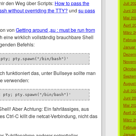
mir den Weg über Scripts:
How to pass the
Juli 20
ssh without overriding the TTY?
und
su pass
Juni 2
Mai 20
April 2
ion von
Getting around „su : must be run from
März 2
h eine wirklich vollständig brauchbare Shell
Februa
genden Befehls:
Januar
Dezemb
 pty; pty.spawn("/bin/bash")'
Novemb
Oktobe
ch funktioniert das, unter Bullseye sollte man
Septem
le verwenden:
August
Juli 20
t pty; pty.spawn("/bin/bash")'
Juni 2
Mai 20
 Shell! Aber Achtung: Ein fahrlässiges, aus
April 2
 Ctrl-C killt die netcat-Verbindung, nicht das
März 2
Februa
Januar
er Zuhilfenahme anderer potentieller