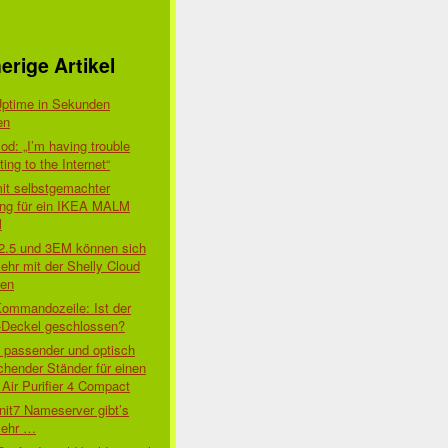
erige Artikel
Uptime in Sekunden
en
d: „I’m having trouble
ing to the Internet“
mit selbstgemachter
ung für ein IKEA MALM
l
 2.5 und 3EM können sich
ehr mit der Shelly Cloud
den
Kommandozeile: Ist der
tory
-Deckel geschlossen?
t passender und optisch
chender Ständer für einen
Air Purifier 4 Compact
th]
nit7 Nameserver gibt’s
mehr …