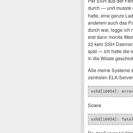
Per SSH aus der Fern
durch — und musste 
hatte, eine ganze Lad
anderem auch das P
durch war, logge ich 
erst dann monits Wa
22 kein SSH Daemon 
spät — ich hatte die 
in die Wüste geschick
Alle meine Systeme s
zentralen ELK-Server
sshd[10954]: erro
Sowie
sshd[10954]: fata