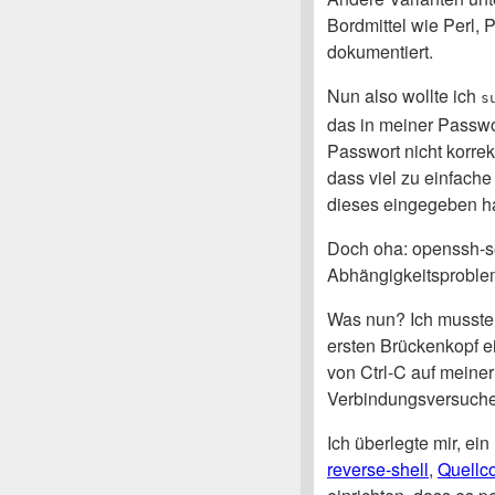
Bordmittel wie Perl, 
dokumentiert.
Nun also wollte ich
s
das in meiner Passwo
Passwort nicht korrekt
dass viel zu einfac
dieses eingegeben hat
Doch oha: openssh-se
Abhängigkeitsprobleme
Was nun? Ich musste 
ersten Brückenkopf ei
von Ctrl-C auf meiner
Verbindungsversuche
Ich überlegte mir, ein
reverse-shell
,
Quellc