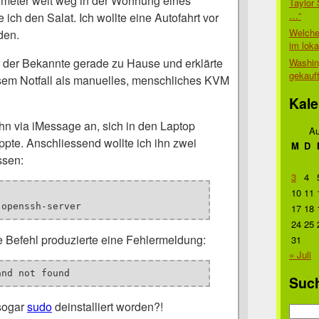
ometer weit weg in der Wohnung eines
Taylor 
…“
 ich den Salat. Ich wollte eine Autofahrt vor
Welche
den.
im lok
 der Bekannte gerade zu Hause und erklärte
Washin
gekauf
iesem Notfall als manuelles, menschliches KVM
Kale
 ihn via iMessage an, sich in den Laptop
Au
ppte. Anschliessend wollte ich ihn zwei
M
D
ssen:
3
4
10
11
 openssh-server
17
18
24
25
e Befehl produzierte eine Fehlermeldung:
31
« Juli
and not found
Suc
sogar
sudo
deinstalliert worden?!
Suche