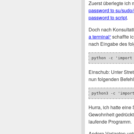
Zuerst überlegte ich 
password to su/sudo/
password to script
.
Doch nach Konsultat
a terminal“
schaffte ic
nach Eingabe des fol
python -c 'import
Einschub: Unter Stret
nun folgenden Befeh
python3 -c 'impor
Hurra, ich hatte eine
Gewohnheit gedrücktes
laufende Programm.
Andere Varianten unt