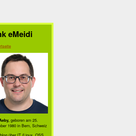
nk eMeidi
rtseite
Aeby,
geboren am 25.
ber 1980 in Bern, Schweiz
blog über IT (Linux, OSS,