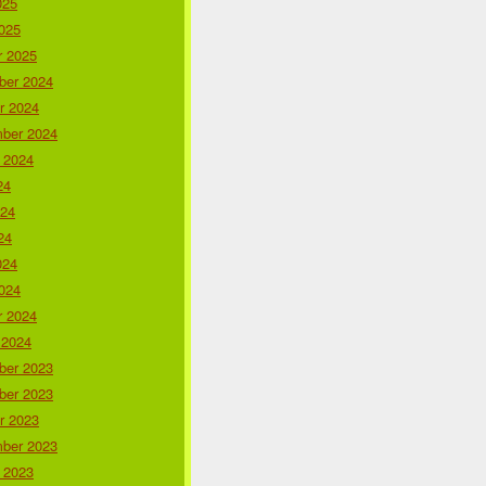
025
025
r 2025
er 2024
r 2024
ber 2024
 2024
24
024
24
024
024
r 2024
 2024
er 2023
er 2023
r 2023
ber 2023
 2023