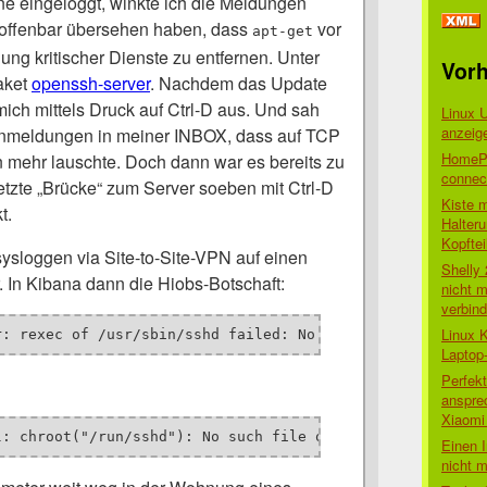
e eingeloggt, winkte ich die Meldungen
offenbar übersehen haben, dass
vor
apt-get
ung kritischer Dienste zu entfernen. Unter
Vorh
aket
openssh-server
. Nachdem das Update
mich mittels Druck auf Ctrl-D aus. Und sah
Linux 
anzeig
rnmeldungen in meiner INBOX, dass auf TCP
HomePo
mehr lauschte. Doch dann war es bereits zu
connect
letzte „Brücke“ zum Server soeben mit Ctrl-D
Kiste 
t.
Halter
Kopftei
ysloggen via Site-to-Site-VPN auf einen
Shelly
. In Kibana dann die Hiobs-Botschaft:
nicht m
verbin
Linux 
r: rexec of /usr/sbin/sshd failed: No such file or direc
Laptop
Perfek
anspre
Xiaomi 
l: chroot("/run/sshd"): No such file or directory [preau
Einen I
nicht 