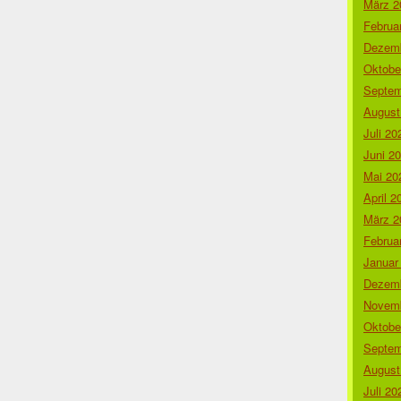
März 2
Februa
Dezemb
Oktobe
Septem
August
Juli 20
Juni 2
Mai 20
April 2
März 2
Februa
Januar
Dezemb
Novemb
Oktobe
Septem
August
Juli 20