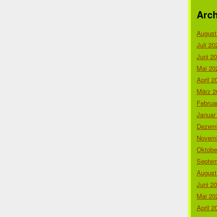
Arch
August
Juli 20
Juni 2
Mai 20
April 2
März 2
Februa
Januar
Dezemb
Novemb
Oktobe
Septem
August
Juni 2
Mai 20
April 2