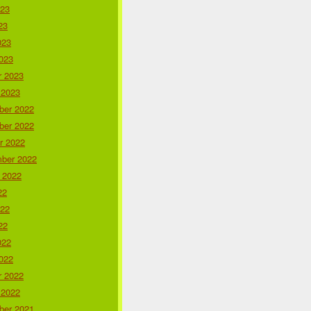
023
23
023
023
r 2023
 2023
er 2022
er 2022
r 2022
ber 2022
 2022
22
022
22
022
022
r 2022
 2022
er 2021