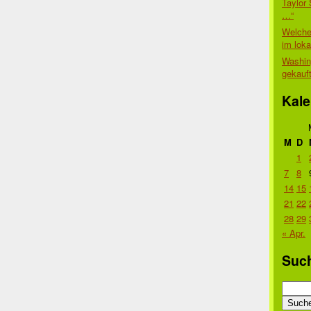
Taylor 
…“
Welche
im lok
Washin
gekauf
Kale
M
D
1
7
8
14
15
21
22
28
29
« Apr.
Suc
Suche
nach: