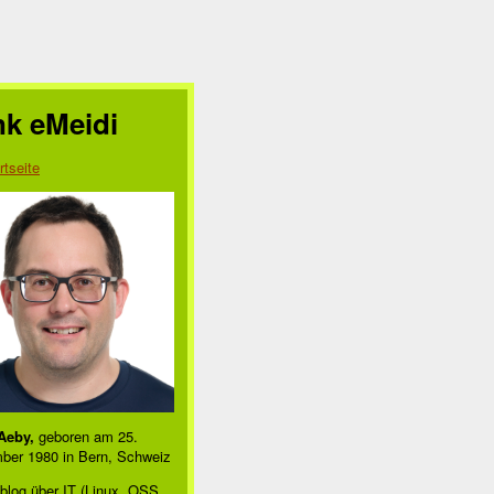
nk eMeidi
rtseite
Aeby,
geboren am 25.
ber 1980 in Bern, Schweiz
blog über IT (Linux, OSS,