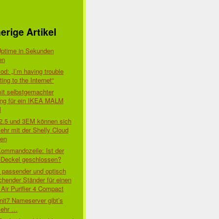
erige Artikel
Uptime in Sekunden
en
d: „I’m having trouble
ing to the Internet“
mit selbstgemachter
ung für ein IKEA MALM
l
 2.5 und 3EM können sich
ehr mit der Shelly Cloud
den
Kommandozeile: Ist der
-Deckel geschlossen?
t passender und optisch
chender Ständer für einen
Air Purifier 4 Compact
nit7 Nameserver gibt’s
mehr …