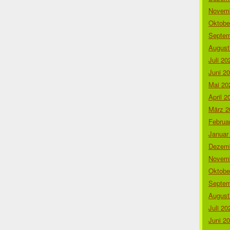
Novemb
Oktobe
Septem
August
Juli 20
Juni 2
Mai 20
April 2
März 2
Februa
Januar
Dezemb
Novemb
Oktobe
Septem
August
Juli 20
Juni 2