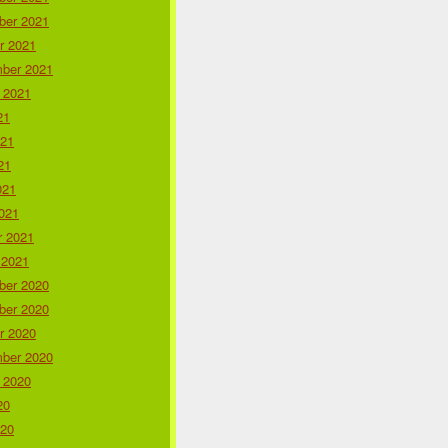
er 2021
r 2021
ber 2021
 2021
21
021
21
021
021
r 2021
 2021
er 2020
er 2020
r 2020
ber 2020
 2020
20
020