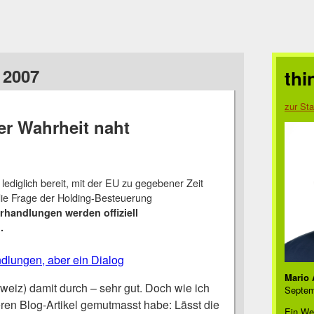
 2007
thi
zur Sta
er Wahrheit naht
 lediglich bereit, mit der EU zu gegebener Zeit
die Frage der Holding-Besteuerung
rhandlungen werden offiziell
.
dlungen, aber ein Dialog
Mario 
eiz) damit durch – sehr gut. Doch wie ich
Septem
eren Blog-Artikel gemutmasst habe: Lässt die
Ein We