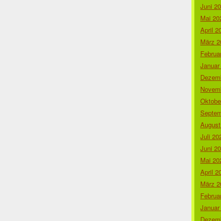
Juni 2
Mai 20
April 2
März 2
Februa
Januar
Dezemb
Novemb
Oktobe
Septem
August
Juli 20
Juni 2
Mai 20
April 2
März 2
Februa
Januar
Dezemb