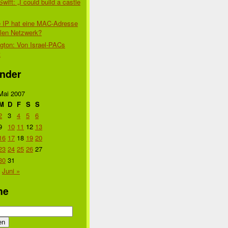
Swift: „I could build a castle
 IP hat eine MAC-Adresse
alen Netzwerk?
gton: Von Israel-PACs
t
nder
Mai 2007
M
D
F
S
S
2
3
4
5
6
9
10
11
12
13
16
17
18
19
20
23
24
25
26
27
30
31
Juni »
he
n