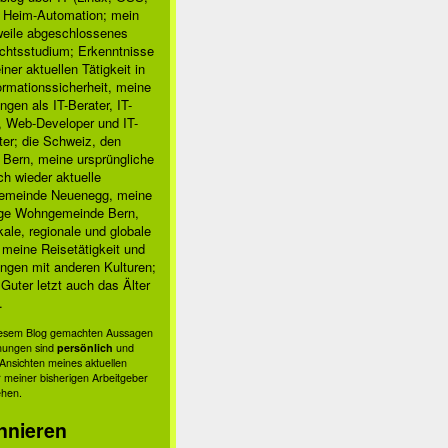
, Heim-Automation; mein
rweile abgeschlossenes
chtsstudium; Erkenntnisse
ner aktuellen Tätigkeit in
ormationssicherheit, meine
ngen als IT-Berater, IT-
, Web-Developer und IT-
ter; die Schweiz, den
 Bern, meine ursprüngliche
h wieder aktuelle
meinde Neuenegg, meine
ige Wohngemeinde Bern,
kale, regionale und globale
; meine Reisetätigkeit und
ngen mit anderen Kulturen;
Guter letzt auch das Älter
.
diesem Blog gemachten Aussagen
nungen sind
persönlich
und
s Ansichten meines aktuellen
 meiner bisherigen Arbeitgeber
ehen.
nnieren