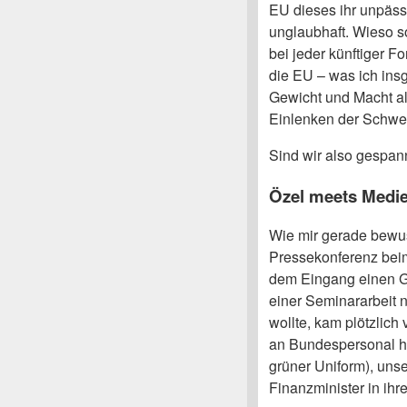
EU dieses ihr unpäss
unglaubhaft. Wieso s
bei jeder künftiger 
die EU – was ich ins
Gewicht und Macht al
Einlenken der Schwe
Sind wir also gespann
Özel meets Medi
Wie mir gerade bewuss
Pressekonferenz beim
dem Eingang einen G
einer Seminararbeit 
wollte, kam plötzlich
an Bundespersonal her
grüner Uniform), uns
Finanzminister in ihr