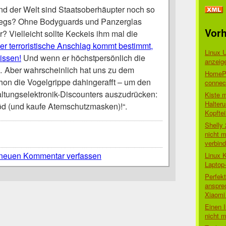
d der Welt sind Staatsoberhäupter noch so
egs? Ohne Bodyguards und Panzerglas
Vorh
? Vielleicht sollte Keckeis ihm mal die
er terroristische Anschlag kommt bestimmt,
Linux 
wissen!
Und wenn er höchstpersönlich die
anzeig
Aber wahrscheinlich hat uns zu dem
HomePo
hon die Vogelgrippe dahingerafft – um den
connect
ltungselektronik-Discounters auszudrücken:
Kiste 
Halter
löd (und kaufe Atemschutzmasken)!“.
Kopftei
Shelly
nicht m
verbin
neuen Kommentar verfassen
Linux 
Laptop
Perfek
anspre
Xiaomi 
Einen I
nicht 