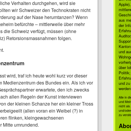
liche Verhalten durchgehen, wird sie
Apple)
ollten wir Schweizer den Technokraten nicht
mittle
Geschi
Forderung auf der Nase herumtanzen? Wenn
aus mei
geheim befürchte – mittlerweile über mehr
der Inf
s die Schweiz verfügt, müssen (ohne
Erfahru
Auditor
iz) Retorsionsmassnahmen folgen.
Suppor
Kanton
t.
und auc
Wohnge
enzentrum
vorher
über lo
Politik
t wird, traf ich heute wohl kurz vor dieser
Erfahru
 Medienzentrum des Bundes ein. Als ich vor
und zu 
werden
esprächspartner erwartete, den ich zwecks
nach allen Regeln der Kunst interviewen
Alle in 
und Mei
 von der kleinen Schanze her ein kleiner Tross
nicht al
beigeeilt (allen voran ein Weibel (?) in
und/oder
zu verst
eren flinken, kleingewachsenen
er Mitte umrundend.
Abo