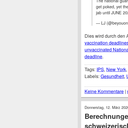
The national guar
get poked, yet t
jab until JUNE 20
— LJ (@beyouonl
Dies wird durch den A
vaccination deadline
unvaccinated Nationa
deadline
.
Tags:
IPS
,
New York
Labels:
Gesundheit
,
Keine Kommentare
|
Donnerstag, 12. März 202
Berechnunge
schweizerisc