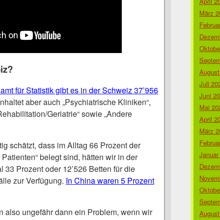
April 2
März 2
Februa
Dezemb
Oktobe
Septem
iz?
August
Juli 20
 für Statistik gibt es in der Schweiz 37’956
Juni 2
inhaltet aber auch „Psychiatrische Kliniken“,
Mai 20
Rehabilitation/Geriatrie“ sowie „Andere
April 2
März 2
Februa
ig schätzt, dass im Alltag 66 Prozent der
Januar
Patienten“ belegt sind, hätten wir in der
Dezemb
 33 Prozent oder 12’526 Betten für die
Novemb
lle zur Verfügung.
In China waren 5 Prozent
Oktobe
Septem
en also ungefähr dann ein Problem, wenn wir
August