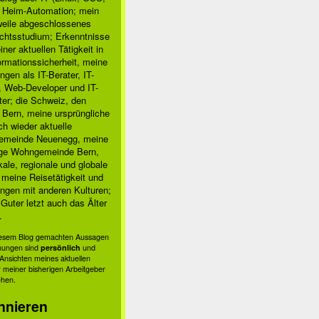
, Heim-Automation; mein
rweile abgeschlossenes
chtsstudium; Erkenntnisse
ner aktuellen Tätigkeit in
ormationssicherheit, meine
ngen als IT-Berater, IT-
, Web-Developer und IT-
ter; die Schweiz, den
 Bern, meine ursprüngliche
h wieder aktuelle
meinde Neuenegg, meine
ige Wohngemeinde Bern,
kale, regionale und globale
; meine Reisetätigkeit und
ngen mit anderen Kulturen;
Guter letzt auch das Älter
.
diesem Blog gemachten Aussagen
nungen sind
persönlich
und
s Ansichten meines aktuellen
 meiner bisherigen Arbeitgeber
ehen.
nnieren