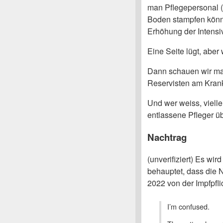
man Pflegepersonal (
Boden stampfen könne 
Erhöhung der Intensiv
Eine Seite lügt, aber
Dann schauen wir mal
Reservisten am Krank
Und wer weiss, viell
entlassene Pfleger üb
Nachtrag
(unverifiziert) Es wir
behauptet, dass die 
2022 von der Impfpflich
I’m confused.