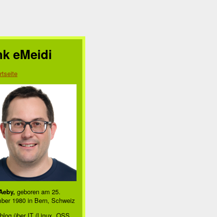
nk eMeidi
rtseite
Aeby,
geboren am 25.
ber 1980 in Bern, Schweiz
blog über IT (Linux, OSS,