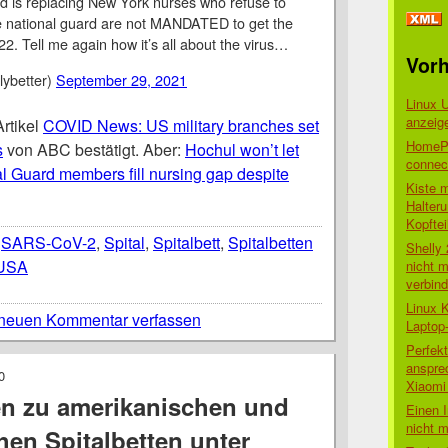
d is replacing New York nurses who refuse to
he national guard are not MANDATED to get the
22. Tell me again how it’s all about the virus…
Vorh
ybetter)
September 29, 2021
Linux 
anzeig
rtikel
COVID News: US military branches set
HomePo
s
von ABC bestätigt. Aber:
Hochul won’t let
connect
l Guard members fill nursing gap despite
Kiste 
Halter
Kopftei
,
SARS-CoV-2
,
Spital
,
Spitalbett
,
Spitalbetten
Shelly
USA
nicht m
verbin
Linux 
neuen Kommentar verfassen
Laptop
Perfek
anspre
0
Xiaomi 
n zu amerikanischen und
Einen I
nicht 
hen Spitalbetten unter