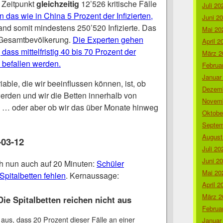
 Zeitpunkt
gleichzeitig
12’526 kritische Fälle
Juli 20
 das wie in China 5 Prozent der Infizierten,
Juni 2
nd somit mindestens 250’520 Infizierte. Das
Mai 20
 Gesamtbevölkerung.
Die Experten gehen
April 2
ass mittelfristig 40 bis 70 Prozent der
März 2
 befallen werden.
Februa
Januar
able, die wir beeinflussen können, ist, ob
Dezemb
werden und wir die Betten innerhalb von
Novemb
 … oder aber ob wir das über Monate hinweg
Oktobe
Septem
August
-03-12
Juli 20
Juni 2
h nun auch auf 20 Minuten:
Schüler
Mai 20
Spitalbetten fehlen
. Kernaussage:
April 2
März 2
ie Spitalbetten reichen nicht aus
Februa
us, dass 20 Prozent dieser Fälle an einer
Januar