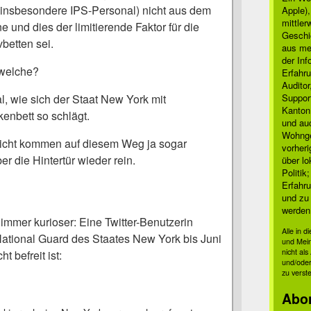
insbesondere IPS-Personal) nicht aus dem
Apple)
mittle
und dies der limitierende Faktor für die
Geschi
betten sei.
aus mei
der Inf
 welche?
Erfahru
Auditor
Suppor
, wie sich der Staat New York mit
Kanton
enbett so schlägt.
und auc
Wohnge
eicht kommen auf diesem Weg ja sogar
vorher
er die Hintertür wieder rein.
über lo
Politik
Erfahru
und zu 
werden
d immer kurioser: Eine Twitter-Benutzerin
Alle in 
National Guard des Staates New York bis Juni
und Mei
nicht al
t befreit ist:
und/oder
zu verst
Abo