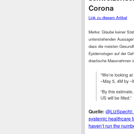
Corona
Link zu diesem Artikel
Merke: Glaube keiner Stati
untenstehenden Aussagen i
dass die meisten Gesundhe
Epidemologen auf der Geh
drastische Massnahmen i
“We’re looking at
~May 5, 4M by ~M
“By this estimate,
US will be filled.”
Quelle:
@LizSpecht: I
systemic healthcare 
haven’t run the number