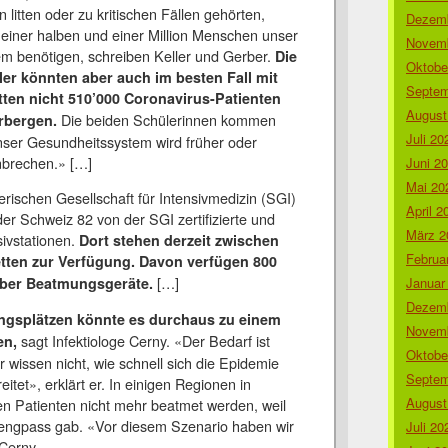
 litten oder zu kritischen Fällen gehörten,
Dezemb
einer halben und einer Million Menschen unser
Novemb
m benötigen, schreiben Keller und Gerber.
Die
Oktobe
ler könnten aber auch im besten Fall mit
Septem
etten nicht 510’000 Coronavirus-Patienten
August
Die beiden Schülerinnen kommen
rbergen.
Juli 20
ser Gesundheitssystem wird früher oder
brechen.» […]
Juni 2
Mai 20
rischen Gesellschaft für Intensivmedizin (SGI)
April 2
 der Schweiz 82 von der SGI zertifizierte und
März 2
ivstationen.
Dort stehen derzeit zwischen
Februa
tten zur Verfügung. Davon verfügen 800
[…]
Januar
über Beatmungsgeräte.
Dezemb
ngsplätzen könnte es durchaus zu einem
Novemb
sagt Infektiologe Cerny. «Der Bedarf ist
n,
Oktobe
r wissen nicht, wie schnell sich die Epidemie
Septem
itet», erklärt er. In einigen Regionen in
August
en Patienten nicht mehr beatmet werden, weil
lengpass gab. «Vor diesem Szenario haben wir
Juli 20
 Cerny.