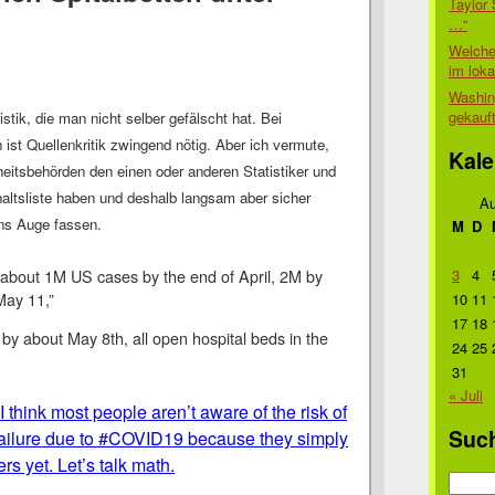
Taylor 
…“
Welche
im lok
Washin
gekauf
stik, die man nicht selber gefälscht hat. Bei
st Quellenkritik zwingend nötig. Aber ich vermute,
Kale
itsbehörden den einen oder anderen Statistiker und
altsliste haben und deshalb langsam aber sicher
Au
ns Auge fassen.
M
D
 about 1M US cases by the end of April, 2M by
3
4
ay 11,”
10
11
17
18
 by about May 8th, all open hospital beds in the
24
25
31
« Juli
 think most people aren’t aware of the risk of
Suc
failure due to #COVID19 because they simply
s yet. Let’s talk math.
Suche