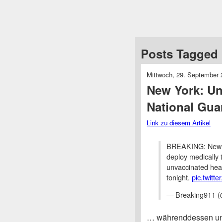
Posts Tagged ‘
Mittwoch, 29. September 
New York: Un
National Gua
Link zu diesem Artikel
BREAKING: New Y
deploy medically 
unvaccinated heal
tonight.
pic.twitt
— Breaking911 
… währenddessen uns 