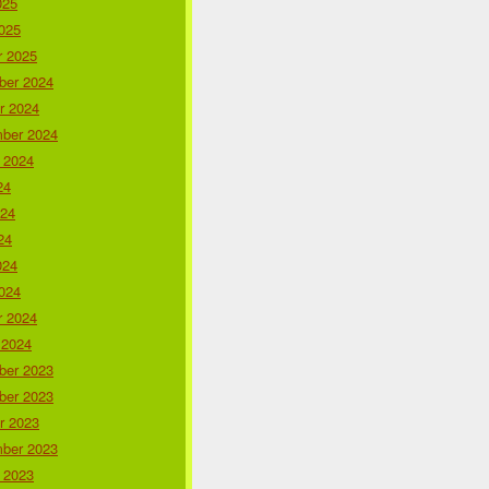
025
025
r 2025
er 2024
r 2024
ber 2024
 2024
24
024
24
024
024
r 2024
 2024
er 2023
er 2023
r 2023
ber 2023
 2023