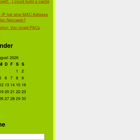
Swift: „I could build a castle
 IP hat eine MAC-Adresse
alen Netzwerk?
gton: Von Israel-PACs
t
nder
gust 2026
M
D
F
S
S
1
2
5
6
7
8
9
12
13
14
15
16
19
20
21
22
23
26
27
28
29
30
he
n