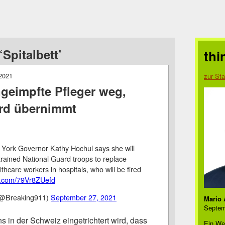
Spitalbett’
thi
2021
zur Sta
geimpfte Pfleger weg,
rd übernimmt
ork Governor Kathy Hochul says she will
trained National Guard troops to replace
thcare workers in hospitals, who will be fired
er.com/79Vr8ZUefd
(@Breaking911)
September 27, 2021
Mario 
Septem
in der Schweiz eingetrichtert wird, dass
Ein We