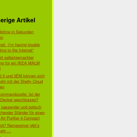
erige Artikel
Uptime in Sekunden
en
d: „I’m having trouble
ing to the Internet“
mit selbstgemachter
ung für ein IKEA MALM
l
 2.5 und 3EM können sich
ehr mit der Shelly Cloud
den
Kommandozeile: Ist der
-Deckel geschlossen?
t passender und optisch
chender Ständer für einen
Air Purifier 4 Compact
nit7 Nameserver gibt’s
mehr …