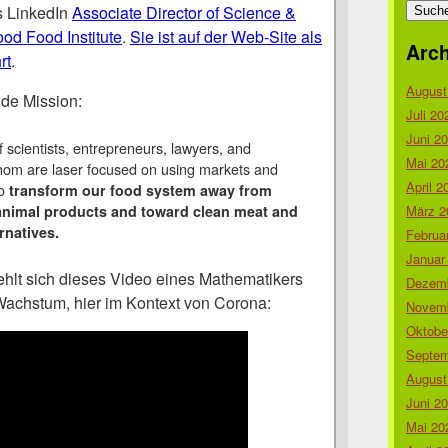
nach:
s LinkedIn
Associate Director of Science &
od Food Institute
.
Sie ist auf der Web-Site als
Arch
rt
.
August
nde Mission:
Juli 20
Juni 2
 scientists, entrepreneurs, lawyers, and
Mai 20
 whom are laser focused on using markets and
April 2
to
transform our food system away from
März 2
animal products and toward clean meat and
rnatives.
Februa
Januar
hlt sich dieses Video eines Mathematikers
Dezemb
Wachstum, hier im Kontext von Corona:
Novemb
Oktobe
Septem
August
Juni 2
Mai 20