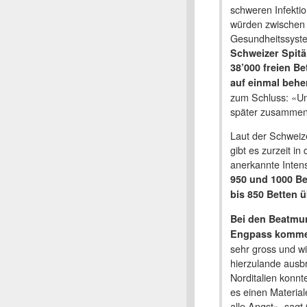
schweren Infektion
würden zwischen 
Gesundheitssyste
Schweizer Spitä
38’000 freien B
auf einmal behe
zum Schluss: «Un
später zusammen
Laut der Schweize
gibt es zurzeit in
anerkannte Intens
950 und 1000 Be
bis 850 Betten 
Bei den Beatmu
Engpass komme
sehr gross und wi
hierzulande ausbre
Norditalien konnt
es einen Materia
alle Angst», sagt