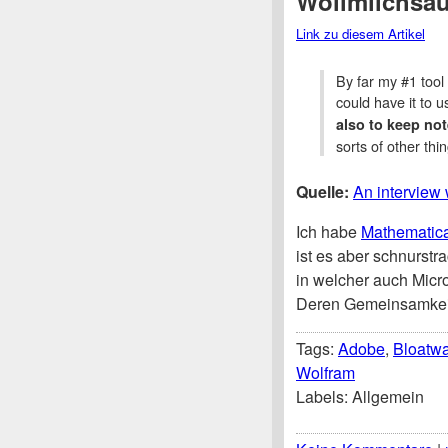
Wollmilchsa
Link zu diesem Artikel
By far my #1 tool 
could have it to u
also to keep not
sorts of other thi
Quelle:
An interview
Ich habe
Mathematic
ist es aber schnurst
in welcher auch Micr
Deren Gemeinsamkeit:
Tags:
Adobe
,
Bloatw
Wolfram
Labels: Allgemein