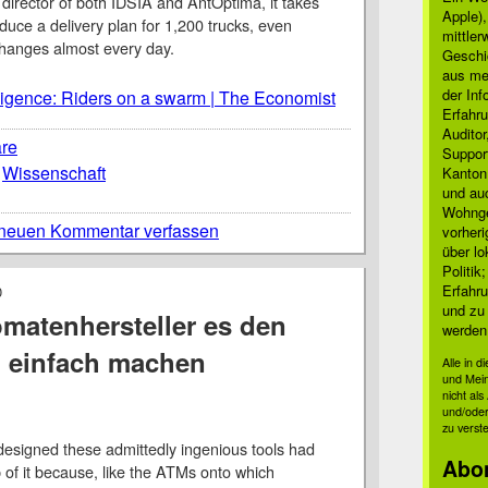
director of both IDSIA and AntOptima, it takes
Apple)
duce a delivery plan for 1,200 trucks, even
mittle
changes almost every day.
Geschi
aus mei
der Inf
telligence: Riders on a swarm | The Economist
Erfahru
Auditor
are
Suppor
,
Wissenschaft
Kanton
und auc
Wohnge
neuen Kommentar verfassen
vorher
über lo
Politik
Erfahru
0
und zu 
matenhersteller es den
werden
 einfach machen
Alle in 
und Mei
nicht al
und/oder
zu verst
esigned these admittedly ingenious tools had
Abo
 of it because, like the ATMs onto which