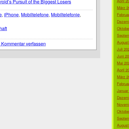
April 2
oid’s Pursuit of the Biggest Losers
März 2
e
,
iPhone
,
Mobiltelefone
,
Mobiltelefonie
,
Februa
Dezemb
haft
Oktobe
Septem
August
 Kommentar verfassen
Juli 20
Juni 2
Mai 20
April 2
März 2
Februa
Januar
Dezemb
Novemb
Oktobe
Septem
August