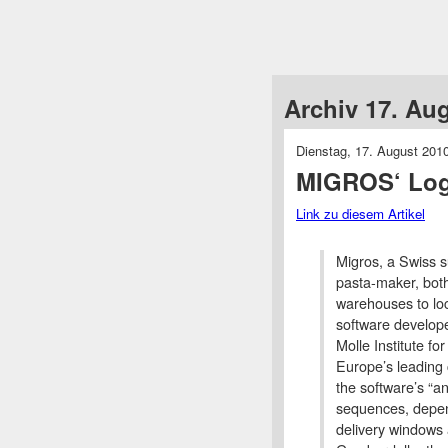
Archiv 17. Au
Dienstag, 17. August 201
MIGROS‘ Logi
Link zu diesem Artikel
Migros, a Swiss su
pasta-maker, both
warehouses to loca
software develope
Molle Institute for
Europe’s leading 
the software’s “an
sequences, depend
delivery windows 