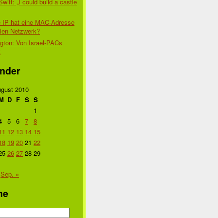
Swift: „I could build a castle
 IP hat eine MAC-Adresse
alen Netzwerk?
gton: Von Israel-PACs
t
nder
gust 2010
M
D
F
S
S
1
4
5
6
7
8
11
12
13
14
15
18
19
20
21
22
25
26
27
28
29
Sep. »
he
n