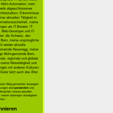
, Heim-Automation; mein
rweile abgeschlossenes
chtsstudium; Erkenntnisse
ner aktuellen Tätigkeit in
ormationssicherheit, meine
ngen als IT-Berater, IT-
, Web-Developer und IT-
ter; die Schweiz, den
 Bern, meine ursprüngliche
h wieder aktuelle
meinde Neuenegg, meine
ige Wohngemeinde Bern,
kale, regionale und globale
; meine Reisetätigkeit und
ngen mit anderen Kulturen;
Guter letzt auch das Älter
.
diesem Blog gemachten Aussagen
nungen sind
persönlich
und
s Ansichten meines aktuellen
 meiner bisherigen Arbeitgeber
ehen.
nnieren