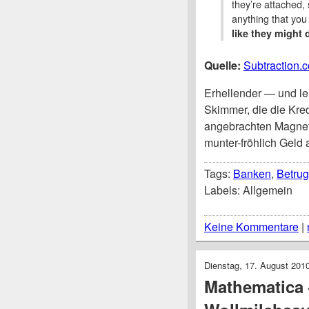
they’re attached,
anything that yo
like they might
Quelle:
Subtraction.c
Erhellender — und lei
Skimmer, die die Kred
angebrachten Magnet
munter-fröhlich Geld
Tags:
Banken
,
Betrug
Labels: Allgemein
Keine Kommentare
|
Dienstag, 17. August 201
Mathematica 