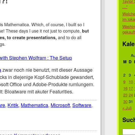
u?!
Taylor 
…“
Welche
im lok
is Mathematica. Which, of course, I built so I
Washin
se! These days I use it not just to compute,
but
gekauf
and to do all
es, to create presentations,
Kale
ngs.
Au
 with Stephen Wolfram : The Setup
M
D
a
zwar noch nie benutzt, mit dieser Aussage
2
3
racks in diejenige Kopf-Schublade gewandert,
9
10
osoft Office und Adobe-Produkte rumlungern.
16
17
 Bloatware mit akuter Featurities.
23
24
30
31
are
,
Kritik
,
Mathematica
,
Microsoft
,
Software
,
« Juli
Suc
Suche