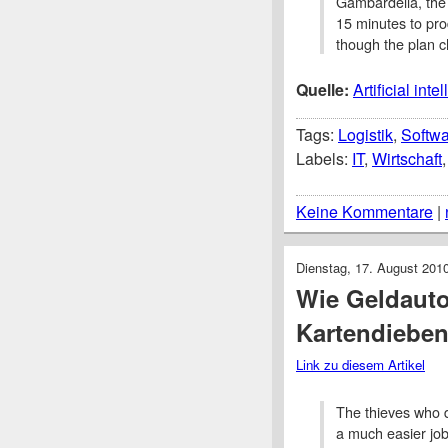
Gambardella, the 
15 minutes to pro
though the plan 
Quelle:
Artificial in
Tags:
Logistik
,
Softw
Labels:
IT
,
Wirtschaft
Keine Kommentare
|
Dienstag, 17. August 201
Wie Geldauto
Kartendieben
Link zu diesem Artikel
The thieves who d
a much easier job