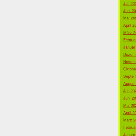
Juli 20
Juni 2
Mai 20
April 2
März 2
Februa
Januar
Dezemb
Novemb
Oktobe
Septem
August
Juli 20
Juni 2
Mai 20
April 2
März 2
Februa
Januar