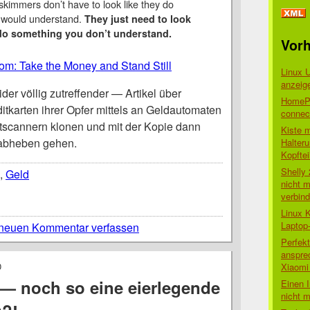
 skimmers don’t have to look like they do
u would understand.
They just need to look
 do something you don’t understand.
Vorh
om: Take the Money and Stand Still
Linux 
anzeig
der völlig zutreffender — Artikel über
HomePo
itkarten ihrer Opfer mittels an Geldautomaten
connect
scannern klonen und mit der Kopie dann
Kiste 
 abheben gehen.
Halter
Kopftei
Shelly
,
Geld
nicht m
verbin
Linux 
Laptop
neuen Kommentar verfassen
Perfek
anspre
0
Xiaomi 
— noch so eine eierlegende
Einen I
nicht 