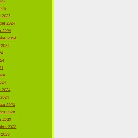
025
025
r 2025
er 2024
r 2024
ber 2024
 2024
24
024
24
024
024
r 2024
 2024
er 2023
er 2023
r 2023
ber 2023
 2023