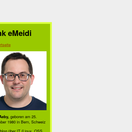
nk eMeidi
rtseite
Aeby,
geboren am 25.
ber 1980 in Bern, Schweiz
blog über IT (Linux, OSS,