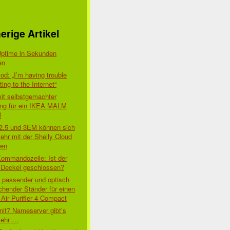
erige Artikel
Uptime in Sekunden
en
d: „I’m having trouble
ing to the Internet“
mit selbstgemachter
ung für ein IKEA MALM
l
 2.5 und 3EM können sich
ehr mit der Shelly Cloud
den
Kommandozeile: Ist der
-Deckel geschlossen?
t passender und optisch
chender Ständer für einen
Air Purifier 4 Compact
nit7 Nameserver gibt’s
mehr …