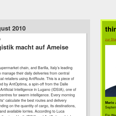
gust 2010
thi
0
zur Sta
stik macht auf Ameise
permarket chain, and Barilla, Italy’s leading
 manage their daily deliveries from central
l retailers using AntRoute. This is a piece of
d by AntOptima, a spin-off from the Dalle
 Artificial Intelligence in Lugano (IDSIA), one of
centres for swarm intelligence. Every morning
ts” calculate the best routes and delivery
Mario 
ing on the quantity of cargo, its destinations,
Septem
and available lorries. According to Luca
Ein We