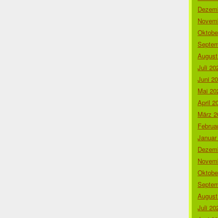
Dezemb
Novemb
Oktobe
Septem
August
Juli 20
Juni 2
Mai 20
April 2
März 2
Februa
Januar
Dezemb
Novemb
Oktobe
Septem
August
Juli 20