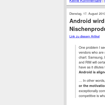
Keine Kommentare
|
Dienstag, 17. August 201
Android wird
Nischenprodu
Link zu diesem Artikel
One problem I see
vendors who are n
chart: Samsung, 
and RIM will cert
have as it dilutes
Android is align
… In other words
or the motivati
exceptionally com
competitive is wh