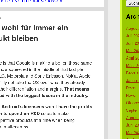
neuen Kommentar verfassen
nach:
Arch
0
 wohl für immer ein
August
Juli 20
kt bleiben
Juni 2
Mai 20
April 2
 is that Google is making a bet on those same
März 2
ow squeezed in the middle of that last pie
Februa
LG, Motorola and Sony Ericsson. Nokia, Apple
Januar
ainly not take the OS over what they already
Dezemb
 their differentiation and margins.
That means
Novemb
ed with the biggest losers in the industry.
Oktobe
,
Android’s licensees won’t have the profits
Septem
so as to make
on to spend on R&D
August
petitive products at a time when being
Juni 2
at matters most.
Mai 20