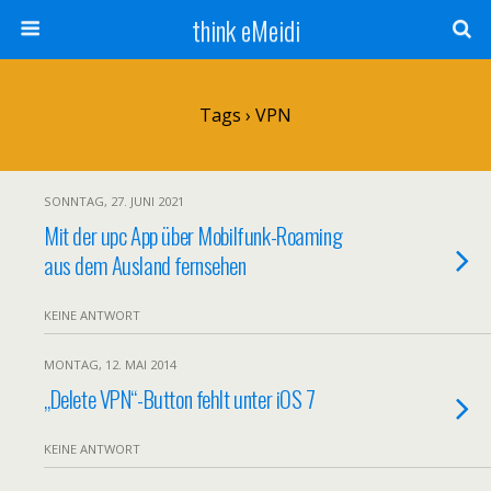
think eMeidi
Tags › VPN
SONNTAG, 27. JUNI 2021
Mit der upc App über Mobilfunk-Roaming
aus dem Ausland fernsehen
KEINE ANTWORT
MONTAG, 12. MAI 2014
„Delete VPN“-Button fehlt unter iOS 7
KEINE ANTWORT