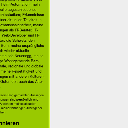
, Heim-Automation; mein
rweile abgeschlossenes
chtsstudium; Erkenntnisse
ner aktuellen Tätigkeit in
ormationssicherheit, meine
ngen als IT-Berater, IT-
, Web-Developer und IT-
ter; die Schweiz, den
 Bern, meine ursprüngliche
h wieder aktuelle
meinde Neuenegg, meine
ige Wohngemeinde Bern,
kale, regionale und globale
; meine Reisetätigkeit und
ngen mit anderen Kulturen;
Guter letzt auch das Älter
.
diesem Blog gemachten Aussagen
nungen sind
persönlich
und
s Ansichten meines aktuellen
 meiner bisherigen Arbeitgeber
ehen.
nnieren