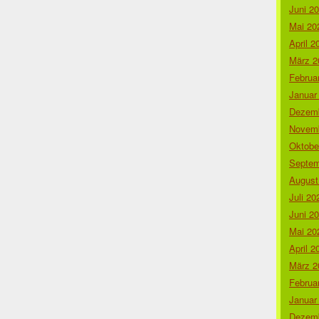
Juni 2
Mai 20
April 2
März 2
Februa
Januar
Dezemb
Novemb
Oktobe
Septem
August
Juli 20
Juni 2
Mai 20
April 2
März 2
Februa
Januar
Dezemb