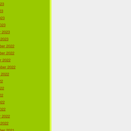
023
23
023
023
r 2023
 2023
er 2022
er 2022
r 2022
ber 2022
 2022
22
022
22
022
022
r 2022
 2022
er 2021