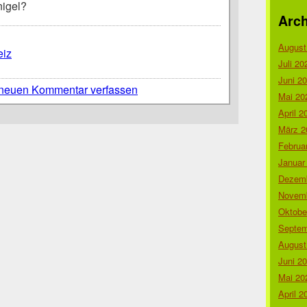
nigel?
Arch
August
iz
Juli 20
Juni 2
neuen Kommentar verfassen
Mai 20
April 2
März 2
Februa
Januar
Dezemb
Novemb
Oktobe
Septem
August
Juni 2
Mai 20
April 2