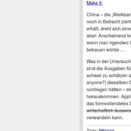
Make It.
China – die „Werkba
noch in Betracht zieht
erhält, dreht sich ei
aber: Anscheinend le
wenn man irgendwo i
bebauen würde …
Was in der Untersuch
sind die Ausgaben fü
schwer zu schätzen 
anyone?) dieselben G
rumliegen hätten – et
herauskommen. Apple
das formvollendetes 
wirtschaftlich äusser
verwandeln kann.
Tags:
Wissen