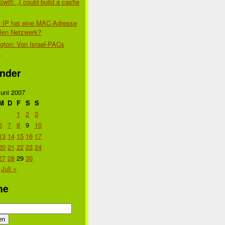
Swift: „I could build a castle
 IP hat eine MAC-Adresse
alen Netzwerk?
gton: Von Israel-PACs
t
nder
Juni 2007
M
D
F
S
S
1
2
3
6
7
8
9
10
13
14
15
16
17
20
21
22
23
24
27
28
29
30
Juli »
he
n