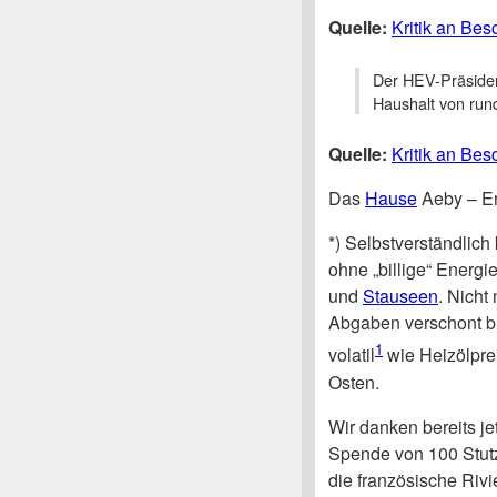
Quelle:
Kritik an Be
Der HEV-Präsiden
Haushalt von run
Quelle:
Kritik an Be
Das
Hause
Aeby – Erd
*) Selbstverständlic
ohne „billige“ Energi
und
Stauseen
. Nicht
Abgaben verschont ble
1
volatil
wie Heizölprei
Osten.
Wir danken bereits je
Spende von 100 Stutz
die französische Riv