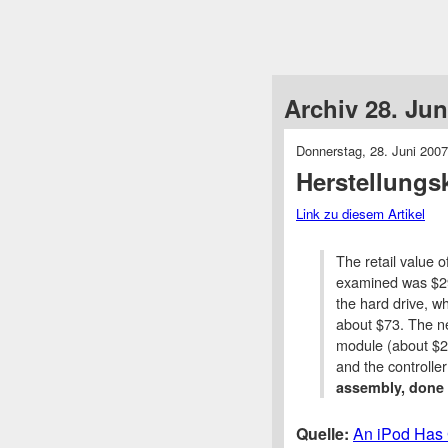
Archiv 28. Jun
Donnerstag, 28. Juni 2007
Herstellungs
Link zu diesem Artikel
The retail value o
examined was $29
the hard drive, 
about $73. The n
module (about $20
and the controller
assembly, done i
Quelle:
An iPod Has 