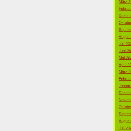
März 2
Februa
Dezemb
Oktobe
Septem
August
Juli 20
Juni 2
Mai 20
April 2
März 2
Februa
Januar
Dezemb
Novemb
Oktobe
Septem
August
Juli 20