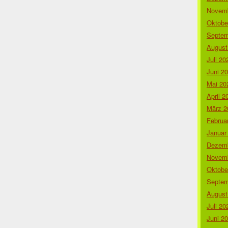
Novemb
Oktobe
Septem
August
Juli 20
Juni 2
Mai 20
April 2
März 2
Februa
Januar
Dezemb
Novemb
Oktobe
Septem
August
Juli 20
Juni 2