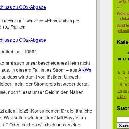
Taylor 
…“
schluss zu CO2-Abgabe
Welche
im lok
t rechnet mit jährlichen Mehrausgaben pro
Washin
d 100 Franken.
gekauf
schluss zu CO2-Abgabe
Kale
ölfrei, seit 1986*.
M
D
h kommt auch unser bescheidenes Heim nicht
e aus. In diesem Fall ist es Strom – aus
AKWs
4
5
 nur, dass wir damit von lästigen Umwelt-
11
12
iben, nein, der Strompreis ist weder derart
18
19
25
26
se, noch fliesst unser Geld in den Nahen
« Mai
Suc
tzt allen Heizöl-Konsumenten für die jährliche
. Was sollen wir damit tun? Mit Easyjet an
Suche
iera? Oder machen wir doch besser eine
nach: