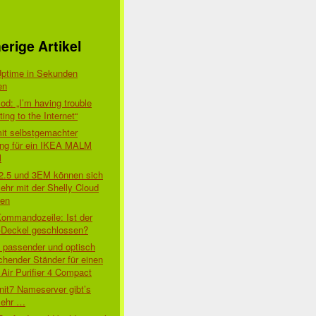
erige Artikel
Uptime in Sekunden
en
d: „I’m having trouble
ing to the Internet“
mit selbstgemachter
ung für ein IKEA MALM
l
 2.5 und 3EM können sich
ehr mit der Shelly Cloud
den
Kommandozeile: Ist der
-Deckel geschlossen?
t passender und optisch
chender Ständer für einen
Air Purifier 4 Compact
nit7 Nameserver gibt’s
mehr …