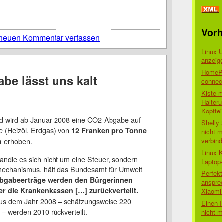
Vorh
neuen Kommentar verfassen
Linux 
anzeig
HomePo
be lässt uns kalt
connect
Kiste 
Halter
Kopftei
d wird ab Januar 2008 eine CO2-Abgabe auf
Shelly
fe (Heizöl, Erdgas) von
12 Franken pro Tonne
nicht m
verbin
erhoben.
n
Linux 
andle es sich nicht um eine Steuer, sondern
Laptop
echanismus, hält das Bundesamt für Umwelt
Perfek
Abgabeerträge werden den Bürgerinnen
anspre
r die Krankenkassen […] zurückverteilt.
Xiaomi 
us dem Jahr 2008 – schätzungsweise 220
Einen I
 – werden 2010 rückverteilt.
nicht 