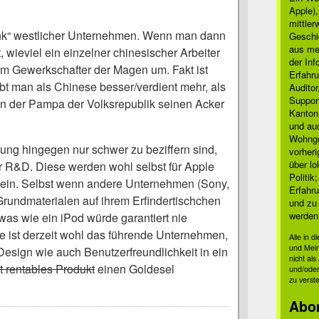
Apple)
mittle
nk“ westlicher Unternehmen. Wenn man dann
Geschi
aus mei
, wieviel ein einzelner chinesischer Arbeiter
der Inf
nem Gewerkschafter der Magen um. Fakt ist
Erfahru
bt man als Chinese besser/verdient mehr, als
Auditor
Suppor
n der Pampa der Volksrepublik seinen Acker
Kanton
und auc
Wohnge
ung hingegen nur schwer zu beziffern sind,
vorher
über lo
r R&D. Diese werden wohl selbst für Apple
Politik
sein. Selbst wenn andere Unternehmen (Sony,
Erfahru
rundmaterialen auf ihrem Erfindertischchen
und zu 
werden
was wie ein iPod würde garantiert nie
 ist derzeit wohl das führende Unternehmen,
Alle in 
und Mei
Design wie auch Benutzerfreundlichkeit in ein
nicht al
st rentables Produkt
einen Goldesel
und/oder
zu verst
Abo