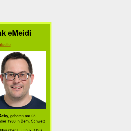
nk eMeidi
rtseite
Aeby,
geboren am 25.
ber 1980 in Bern, Schweiz
blog über IT (Linux, OSS,