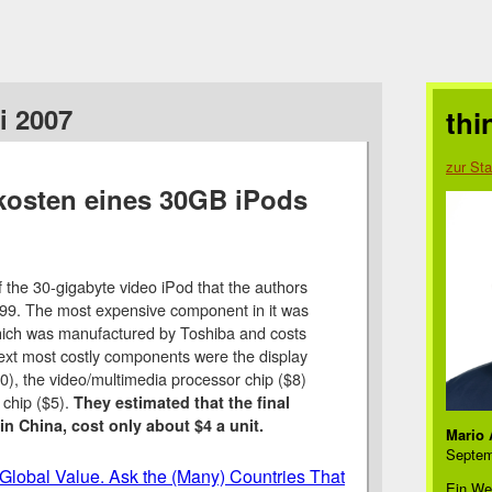
i 2007
thi
zur Sta
kosten eines 30GB iPods
f the 30-gigabyte video iPod that the authors
9. The most expensive component in it was
which was manufactured by Toshiba and costs
ext most costly components were the display
), the video/multimedia processor chip ($8)
 chip ($5).
They estimated that the final
n China, cost only about $4 a unit.
Mario 
Septem
Global Value. Ask the (Many) Countries That
Ein We