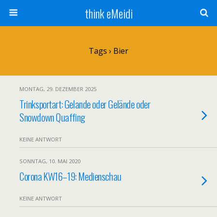
think eMeidi
Tags › Bier
MONTAG, 29. DEZEMBER 2025
Trinksportart: Gelande oder Gelände oder
Snowdown Quaffing
KEINE ANTWORT
SONNTAG, 10. MAI 2020
Corona KW16–19: Medienschau
KEINE ANTWORT