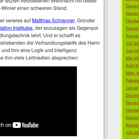
der letzten verbliebenen Weltmacht mit dieser
Dezemb
n-Winler einen schweren Stand.
Novemb
er verwies auf
Matthias Schranner
, Gründer
Oktobe
tion Institutes
, der sozusagen als Gegenpol
Septem
ungstechnik lehrt. Und er schafft es
August
sliebenden die Verhandlungstaktik des Herrn
Juli 20
 und ihm eine Logik und Intelligenz
Juni 2
e ihm viele Leitmedien absprechen:
Mai 20
April 2
März 2
Februa
Januar
Dezemb
Novemb
Oktobe
Septem
August
Juli 20