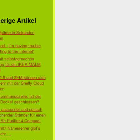
erige Artikel
Uptime in Sekunden
en
d: „I’m having trouble
ing to the Internet“
mit selbstgemachter
ung für ein IKEA MALM
l
 2.5 und 3EM können sich
ehr mit der Shelly Cloud
den
Kommandozeile: Ist der
-Deckel geschlossen?
t passender und optisch
chender Ständer für einen
Air Purifier 4 Compact
nit7 Nameserver gibt’s
mehr …