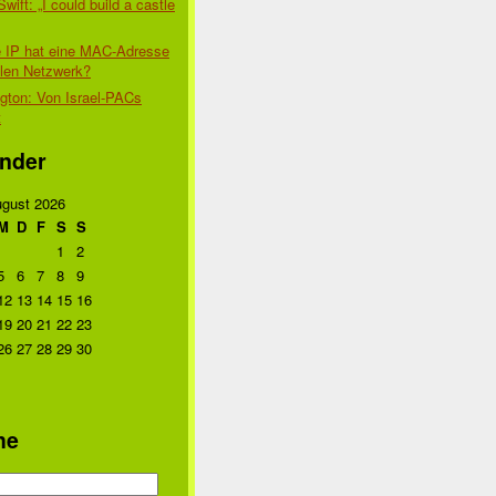
Swift: „I could build a castle
 IP hat eine MAC-Adresse
alen Netzwerk?
gton: Von Israel-PACs
t
nder
gust 2026
M
D
F
S
S
1
2
5
6
7
8
9
12
13
14
15
16
19
20
21
22
23
26
27
28
29
30
he
n