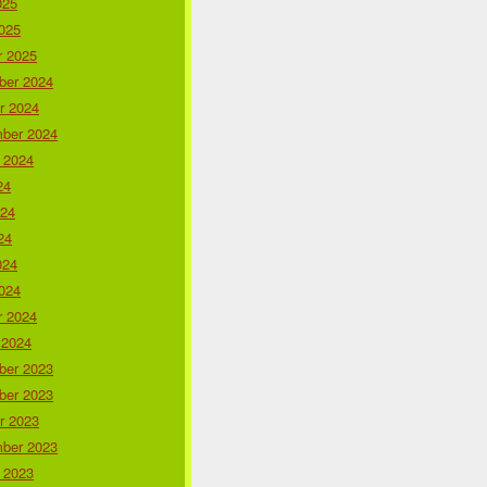
025
025
r 2025
er 2024
r 2024
ber 2024
 2024
24
024
24
024
024
r 2024
 2024
er 2023
er 2023
r 2023
ber 2023
 2023