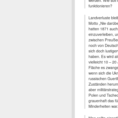
werden. Wie soll
funktionieren?
Landverluste ble
Motto „Nie darüb
hatten 1871 auch 
einzuverleiben, u
zwischen Preußen
noch von Deutsch
sich doch lustige
haben. Es wird a
vielleicht 10 – 2
Fläche es zwangs
wenn sich die Ukr
russischen Gueri
Zuständen herumsc
aber militärstrat
Polen und Tschec
grauenhaft das fü
Minderheiten war
Man sollte eigen