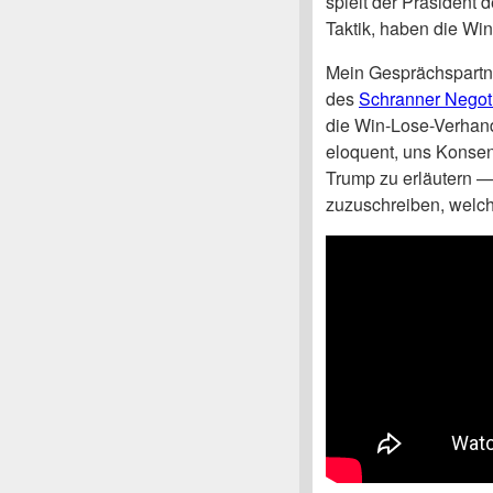
spielt der Präsident 
Taktik, haben die Wi
Mein Gesprächspartn
des
Schranner Negotia
die Win-Lose-Verhandl
eloquent, uns Konsen
Trump zu erläutern —
zuzuschreiben, welch