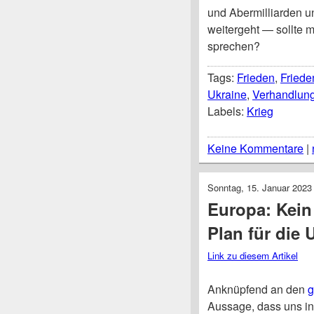
und Abermilliarden un
weitergeht — sollte m
sprechen?
Tags:
Frieden
,
Fried
Ukraine
,
Verhandlun
Labels:
Krieg
Keine Kommentare
|
Sonntag, 15. Januar 2023
Europa: Kein 
Plan für die 
Link zu diesem Artikel
Anknüpfend an den
g
Aussage, dass uns in