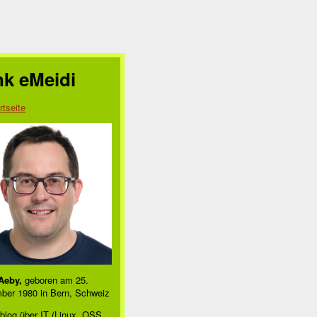
nk eMeidi
rtseite
Aeby,
geboren am 25.
ber 1980 in Bern, Schweiz
blog über IT (Linux, OSS,