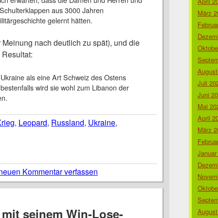
April 2
 Schulterklappen aus 3000 Jahren
März 2
litärgeschichte gelernt hätten.
Februa
Dezemb
 Meinung nach deutlich zu spät), und die
Oktobe
 Resultat:
Septem
August
 Ukraine als eine Art Schweiz des Ostens
Juli 20
bestenfalls wird sie wohl zum Libanon der
Juni 2
en.
Mai 20
April 2
rieg
,
Leopard
,
Russland
,
Ukraine
,
März 2
Februa
Januar
Dezemb
neuen Kommentar verfassen
Novemb
Oktobe
Septem
 mit seinem Win-Lose-
August