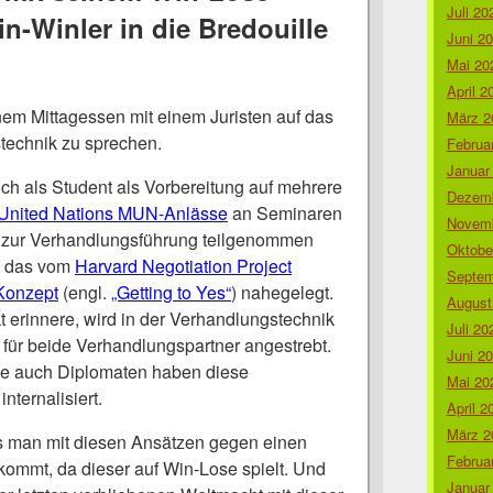
Juli 20
n-Winler in die Bredouille
Juni 2
Mai 20
April 2
nem Mittagessen mit einem Juristen auf das
März 2
echnik zu sprechen.
Februa
Januar
 ich als Student als Vorbereitung auf mehrere
Dezemb
United Nations MUN-Anlässe
an Seminaren
Novemb
zur Verhandlungsführung teilgenommen
Oktobe
s das vom
Harvard Negotiation Project
Septem
Konzept
(engl.
„Getting to Yes“
) nahegelegt.
August
 erinnere, wird in der Verhandlungstechnik
Juli 20
 für beide Verhandlungspartner angestrebt.
Juni 2
wie auch Diplomaten haben diese
Mai 20
nternalisiert.
April 2
März 2
s man mit diesen Ansätzen gegen einen
Februa
kommt, da dieser auf Win-Lose spielt. Und
Januar