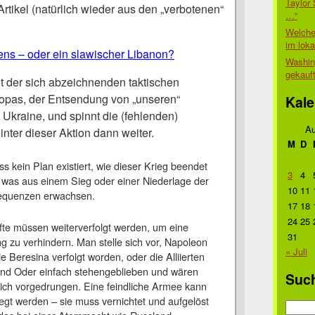
Taylor 
 Artikel (natürlich wieder aus den „verbotenen“
…“
Welche
im lok
ns – oder ein slawischer Libanon?
Washin
gekauf
it der sich abzeichnenden taktischen
as, der Entsendung von „unseren“
Kale
Ukraine, und spinnt die (fehlenden)
Au
nter dieser Aktion dann weiter.
M
D
ss kein Plan existiert, wie dieser Krieg beendet
3
4
was aus einem Sieg oder einer Niederlage der
10
11
sequenzen erwachsen.
17
18
24
25
te müssen weiterverfolgt werden, um eine
31
 zu verhindern. Man stelle sich vor, Napoleon
« Juli
e Beresina verfolgt worden, oder die Alliierten
nd Oder einfach stehengeblieben und wären
Suc
Reich vorgedrungen. Eine feindliche Armee kann
iegt werden – sie muss vernichtet und aufgelöst
Suche