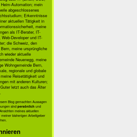
, Heim-Automation; mein
rweile abgeschlossenes
chtsstudium; Erkenntnisse
ner aktuellen Tätigkeit in
ormationssicherheit, meine
ngen als IT-Berater, IT-
, Web-Developer und IT-
ter; die Schweiz, den
 Bern, meine ursprüngliche
h wieder aktuelle
meinde Neuenegg, meine
ige Wohngemeinde Bern,
kale, regionale und globale
; meine Reisetätigkeit und
ngen mit anderen Kulturen;
Guter letzt auch das Älter
.
diesem Blog gemachten Aussagen
nungen sind
persönlich
und
s Ansichten meines aktuellen
 meiner bisherigen Arbeitgeber
ehen.
nnieren