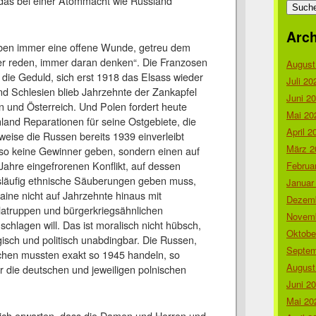
 das bei einer Atommacht wie Russland
nach:
Arch
iben immer eine offene Wunde, getreu dem
er reden, immer daran denken“. Die Franzosen
August
die Geduld, sich erst 1918 das Elsass wieder
Juli 20
nd Schlesien blieb Jahrzehnte der Zankapfel
Juni 2
 und Österreich. Und Polen fordert heute
Mai 20
land Reparationen für seine Ostgebiete, die
April 2
rweise die Russen bereits 1939 einverleibt
März 2
lso keine Gewinner geben, sondern einen auf
0 Jahre eingefrorenen Konflikt, auf dessen
Februa
läufig ethnische Säuberungen geben muss,
Januar
aine nicht auf Jahrzehnte hinaus mit
Dezemb
llatruppen und bürgerkriegsähnlichen
Novemb
hlagen will. Das ist moralisch nicht hübsch,
Oktobe
egisch und politisch unabdingbar. Die Russen,
Septem
hen mussten exakt so 1945 handeln, so
August
r die deutschen und jeweiligen polnischen
.
Juni 2
Mai 20
tlich erwarten, dass die Damen und Herren und