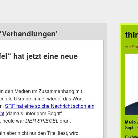
‘Verhandlungen’
thi
zur Sta
el“ hat jetzt eine neue
t in den Medien im Zusammenhang mit
en die Ukraine immer wieder das Wort
um.
SRF hat eine solche Nachricht schon am
ht
(damals unter dem Begriff
, heute war
DER SPIEGEL
dran.
Mario 
Septem
n aber nicht nur den Titel liest, wird
Ein We