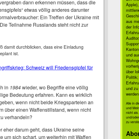
t vergraben dann erkennen müssen, dass die
Apple)
nsgipfels“ etwas völlig anderes darunter
mittle
Geschi
ormalverbraucher: Ein Treffen der Ukraine mit
aus mei
Die Teilnahme Russlands steht nicht zur
der Inf
Erfahru
Auditor
Suppor
eß damit durchblicken, dass eine Einladung
Kanton
plant ist.
und auc
Wohnge
vorher
riffskrieg: Schweiz will Friedensgipfel für
über lo
Politik
Erfahru
ch in
1984
wieder, wo Begriffe eine völlig
und zu 
werden
ilige Bedeutung erfahren. Kann es wirklich
 geben, wenn nicht beide Kriegsparteien an
Alle in 
und Mei
m über einen Waffenstillstand, wenn nicht
nicht al
zu verhandeln?
und/oder
zu verst
r eher darum geht, dass Ukraine seine
Abo
e um sich schart, um weiterhin mit Waffen