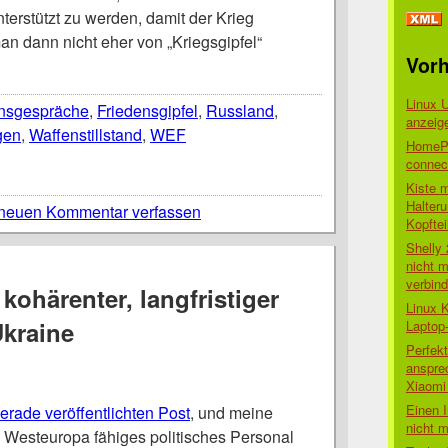
terstützt zu werden, damit der Krieg
an dann nicht eher von „Kriegsgipfel“
Vorh
Linux 
ensgespräche
,
Friedensgipfel
,
Russland
,
anzeig
gen
,
Waffenstillstand
,
WEF
HomePo
connect
Kiste 
Halter
neuen Kommentar verfassen
Kopftei
Shelly
nicht m
verbin
kohärenter, langfristiger
Linux 
Ukraine
Laptop
Perfek
anspre
Xiaomi 
Einen I
erade veröffentlichten Post
, und meine
nicht 
 Westeuropa fähiges politisches Personal